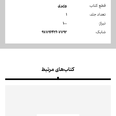
وزیری
قطع کتاب:
1
تعداد جلد:
1000
تیراژ:
9789642607792
شابک:
کتاب‌های مرتبط