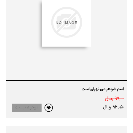
اسم شوهر من تهران است
99,000 ريال
94,050 ريال
موجود نیست