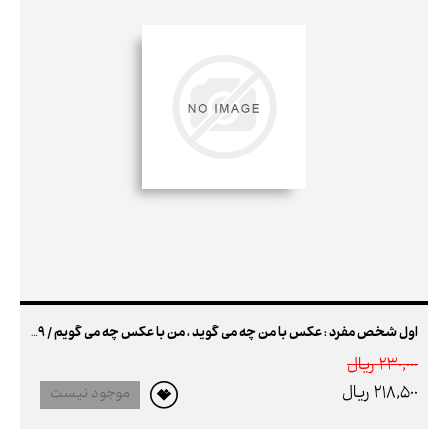
اول شخص مفرد : عکس با من چه می گوید ، من با عکس چه می گویم / 99عکس ، 99قصه
230,000 ريال
218,500 ريال
موجود نیست