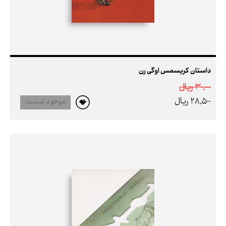
داستان کریسمس اوگی رن
30,000 ريال
28,500 ريال
موجود نیست