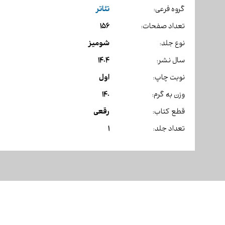
تئاتر
گروه فرعی:
156
تعداد صفحات:
شومیز
نوع جلد:
1404
سال نشر:
اول
نوبت چاپ:
140
وزن به گرم:
رقعی
قطع کتاب:
1
تعداد جلد: