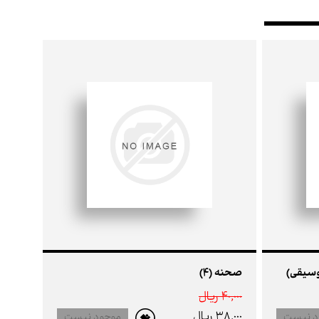
صحنه (4)
40,000 ريال
38,000 ريال
د نیست
موجود نیست