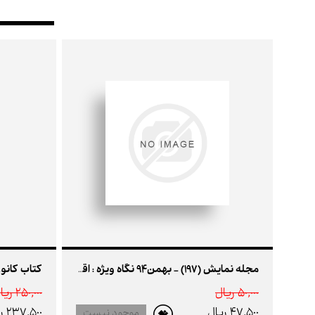
مجله نمایش (197) - بهمن94 نگاه ویژه : اقتباس در تئاتر
50,000 ريال
250,000 ريال
47,500 ريال
237,500 ريال
موجود نیست