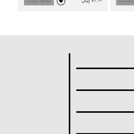
76,000 ريال
د نیست
موجود نیست