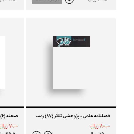
صحنه (6)
فصلنامه علمی - پژوهشی تئاتر (87) زمستان 1400
800,000 ريال
70,000 ريال