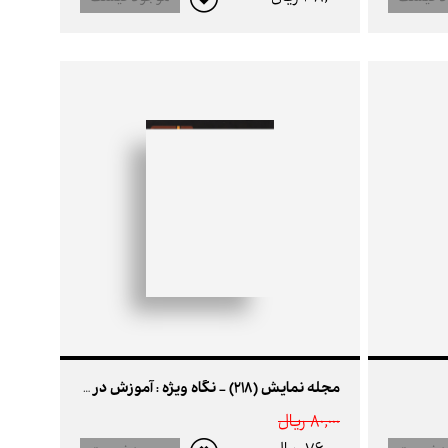
مجله نمایش (218) - نگاه ویژه : آموزش در تئاتر - آبان ماه96
80,000 ريال