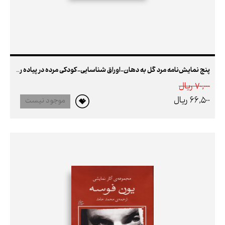
پنج نمایش‌نامه مرد گل به دهان-اوراق شناسایی-کودکی مرده در پیاده رو-رفت و آمد-در خیابان هیچ کس به من نگاه نمی کند (ایتالیا-بلژیک-فرانسه) (تلویزیونی)
70,000 ريال
66,500 ريال
موجود نیست