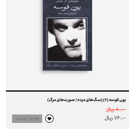
یون فوسه (7) (سگ‌های مرده / صورت‌های مرگ)
800,000 ريال
760,000 ريال
موجود نیست