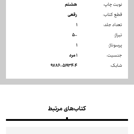
هشتم
نوبت چاپ:
رقعی
قطع کتاب:
1
تعداد جلد:
500
تیراژ:
1
پرسوناژ:
1 مرد
جنسیت:
9786005193404
شابک:
کتاب‌های مرتبط