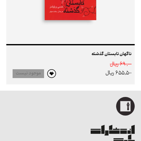
ناگهان تابستان گذشته
690,000 ريال
655,500 ريال
موجود نیست