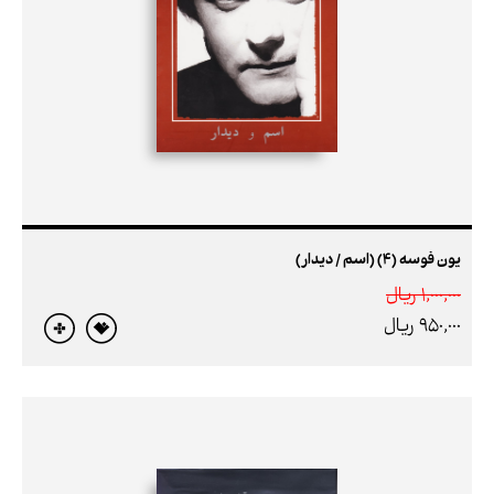
یون فوسه (4) (اسم / دیدار)
1,000,000 ريال
950,000 ريال