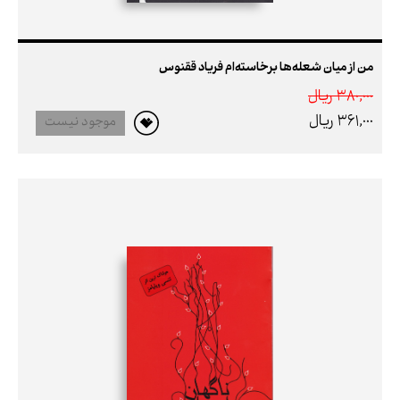
من از میان شعله‌ها برخاسته‌ام فریاد ققنوس
380,000 ريال
361,000 ريال
موجود نیست