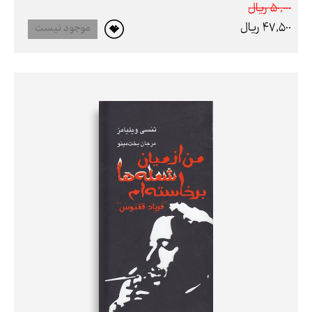
50,000 ريال
47,500 ريال
موجود نیست