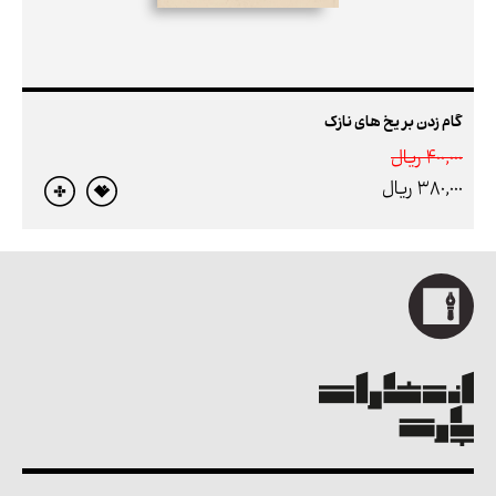
گام زدن بر یخ های نازک
400,000 ريال
380,000 ريال