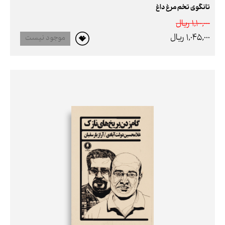
تانگوی تخم مرغ داغ
1,100,000 ريال
1,045,000 ريال
موجود نیست