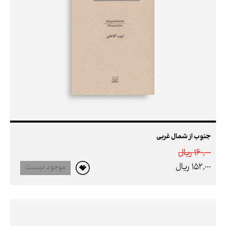
جنوب از شمال غربی
160,000 ريال
152,000 ريال
موجود نیست