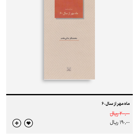
ماه مهر از سال 60
200,000 ريال
190,000 ريال