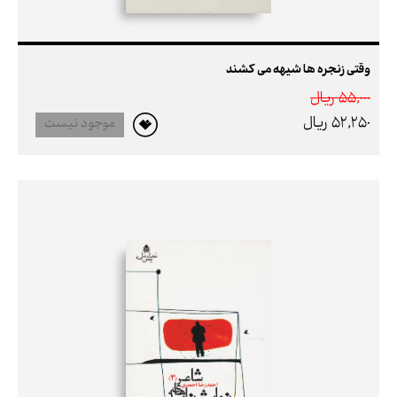
وقتی زنجره ها شیهه می کشند
55,000 ريال
52,250 ريال
موجود نیست