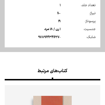
1
تعداد جلد:
1100
تیراژ:
19
پرسوناژ:
1 رن / 18 مرد
جنسیت:
9789643416270
شابک:
کتاب‌های مرتبط