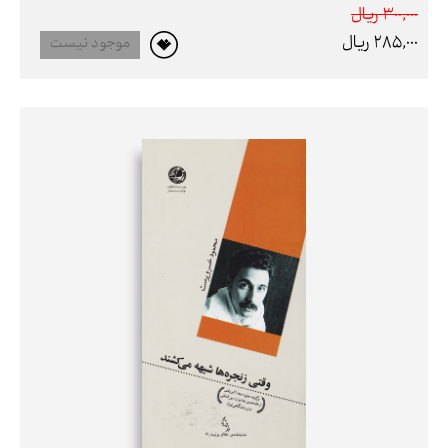
300,000 ريال
285,000 ريال
موجود نیست