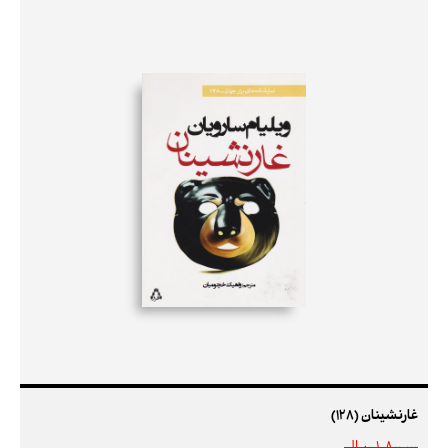
غارنشینان (128)