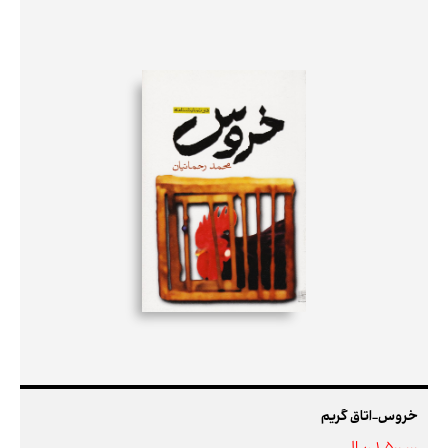
خروس-اتاق گریم