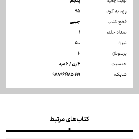
پنجم
نوبت چاپ:
95
وزن به گرم:
جیبی
قطع کتاب:
1
تعداد جلد:
500
تیراژ:
10
پرسوناژ:
4 زن / 6 مرد
جنسیت:
9789641850199
شابک:
کتاب‌های مرتبط