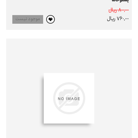
پستوخانه
800,000 ريال
760,000 ريال
موجود نیست