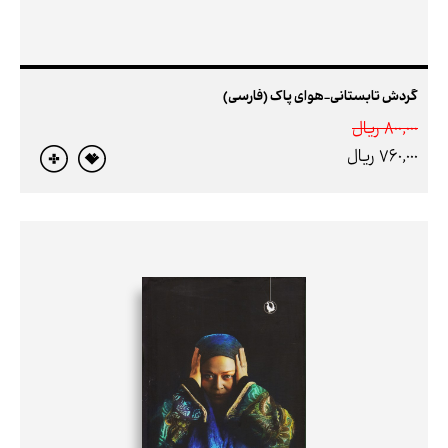
گردش تابستانی-هوای پاک (فارسی)
800,000 ريال
760,000 ريال