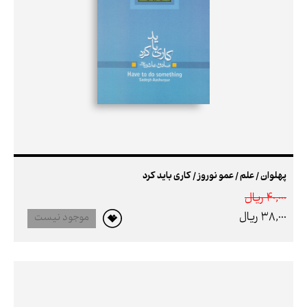
پهلوان / علم / عمو نوروز / کاری باید کرد
40,000 ريال
38,000 ريال
موجود نیست