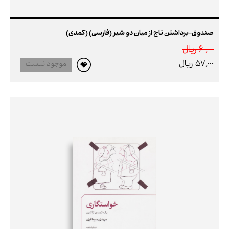
صندوق-برداشتن تاج از میان دو شیر (فارسی) (کمدی)
60,000 ريال
57,000 ريال
موجود نیست