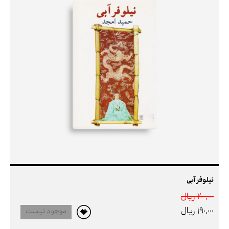
نیلوفر آبی
200,000 ريال
190,000 ريال
موجود نیست