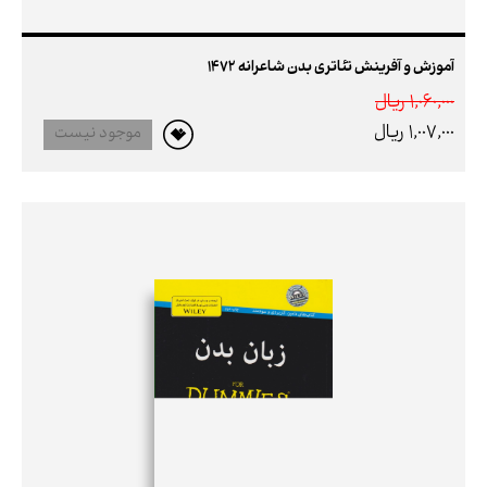
آموزش و آفرینش تئاتری بدن شاعرانه 1472
1,060,000 ريال
1,007,000 ريال
موجود نیست