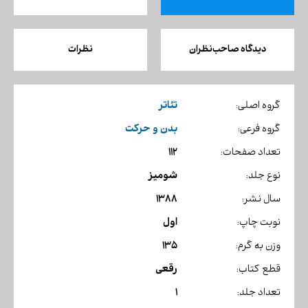
دیدگاه صاحب‌نظران
نظرات
تئاتر
گروه اصلی:
بدن و حرکت
گروه فرعی:
112
تعداد صفحات:
شومیز
نوع جلد:
1388
سال نشر:
اول
نوبت چاپ:
135
وزن به گرم:
رقعی
قطع کتاب:
1
تعداد جلد: