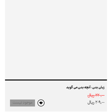
زبان بدن : آنچه بدن می گوید
220,000 ريال
209,000 ريال
موجود نیست