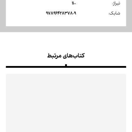
1100
تیراژ:
9789642837809
شابک:
کتاب‌های مرتبط