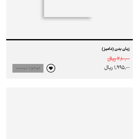
زبان بدن (دامیز)
2,100,000 ريال
1,995,000 ريال
موجود نیست