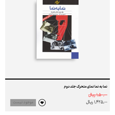
نما به نما نمای متحرک جلد دوم
1,500,000 ريال
1,425,000 ريال
موجود نیست