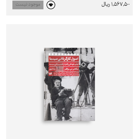
1,567,500 ريال
موجود نیست