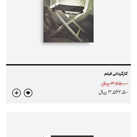
کارگردانی فیلم
3,750,000 ريال
3,562,500 ريال