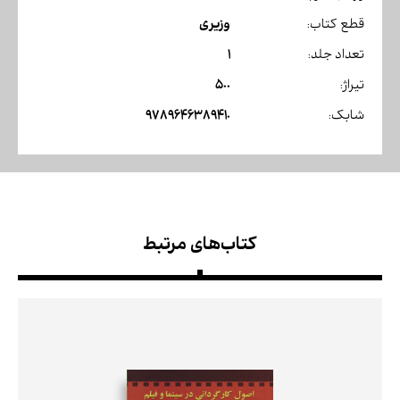
وزیری
قطع کتاب:
1
تعداد جلد:
500
تیراژ:
9789646389410
شابک:
کتاب‌های مرتبط