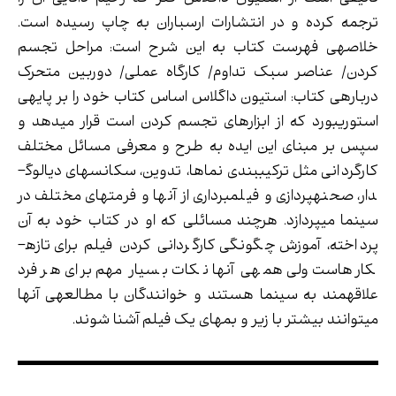
ترجمه کرده و در انتشارات ارسباران به چاپ رسیده است.
خلاصه­ی فهرست کتاب به این شرح است: مراحل تجسم
کردن/ عناصر سبک تداوم/ کارگاه عملی/ دوربین متحرک
درباره­ی کتاب: استیون داگلاس اساس کتاب خود را بر پایه­ی
استوری­بورد که از ابزارهای تجسم کردن است قرار می­دهد و
سپس بر مبنای این ایده به طرح و معرفی مسائل مختلف
کارگردانی مثل ترکیب­بندی نماها، تدوین، سکانس­های دیالوگ­
دار، صحنه­پردازی و فیلمبرداری از آنها و فرمت­های مختلف در
سینما می­پردازد. هرچند مسائلی که او در کتاب خود به آن
پرداخته، آموزش چگونگی کارگردانی کردن فیلم برای تازه­
کارهاست ولی همه­ی آنها نکات بسیار مهم برای هر فرد
علاقه­مند به سینما هستند و خوانندگان با مطالعه­ی آنها
می­توانند بیشتر با زیر و بم­های یک فیلم آشنا شوند.