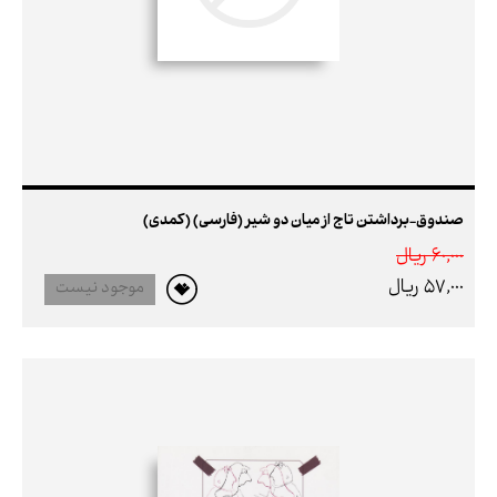
صندوق-برداشتن تاج از میان دو شیر (فارسی) (کمدی)
60,000 ريال
57,000 ريال
موجود نیست