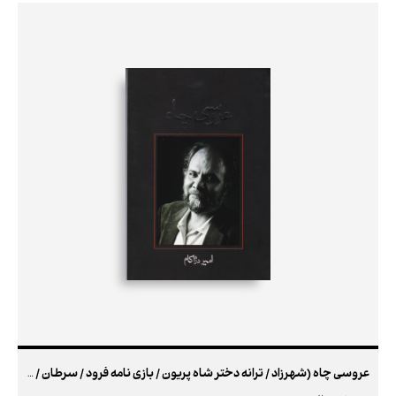
عروسی چاه (شهرزاد / ترانه دختر شاه پریون / بازی نامه فرود / سرطان / ضیافت شیطان / زیباترین گل های قالی / مجلس سیاووش خوانی)