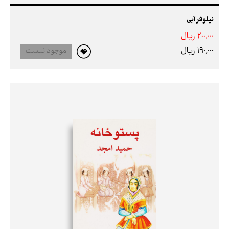
نیلوفر آبی
200,000 ريال
190,000 ريال
موجود نیست