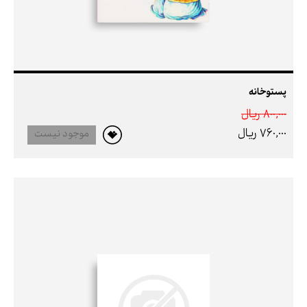
پستوخانه
800,000 ريال
760,000 ريال
موجود نیست