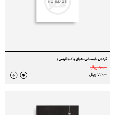
گردش تابستانی-هوای پاک (فارسی)
800,000 ريال
760,000 ريال