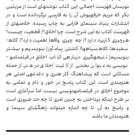
نویسان فهرست اجمالی: این کتاب نوشته­ای است از مریلین
بکر که مریم خرقه­پوش آن را به فارسی برگردانده است و در
انتشارات بنیاد سینمای فارابی به چاپ رسیده. خلاصه­ای از
فهرست کتاب به این شرح است: چرا اخلاق؟/ قطعیت چیست؟
هرچیزی کاربرد دارد؟/ چه چیزی واقعا اهمیت دارد؟/ کلاه­
سفیدها، کلاه­سیاه­ها/ کشتن پیام­آور/ بنویسیم و بیشتر
بنویسیم/ نتیجه­گیری درباره­ی کتاب: اخلاق در فیلمنامه­
نویسی به عنوان بخشی از کلیت اخلاق در هنر،‌از جمله
مسائلی است که پیشاهنگ کار هنری و دغدغه­ی اصلی هر
هنرمندی است. این کتاب پاسخ در خور و تام و تمامی به
موضوع اخلاق در فیلمنامه­نویسی نیست، اما سرآغازی است
بر طرح اینکه پرداختن به چنین امری تا چه حد ضروری است
و پاسخ به آن تا چه اندازه می­تواند راهگشای سینما و
هنرمندان ما باشد.