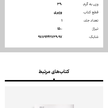
390
وزن به گرم:
وزیری
قطع کتاب:
1
تعداد جلد:
1500
تیراژ:
9789642739097
شابک:
کتاب‌های مرتبط