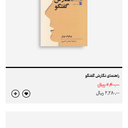
راهنمای نگارش گفتگو
2,400,000 ريال
2,280,000 ريال