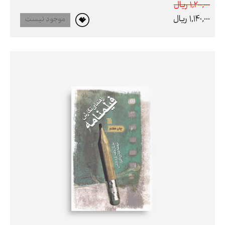
1,200,000 ريال
1,140,000 ريال
موجود نیست