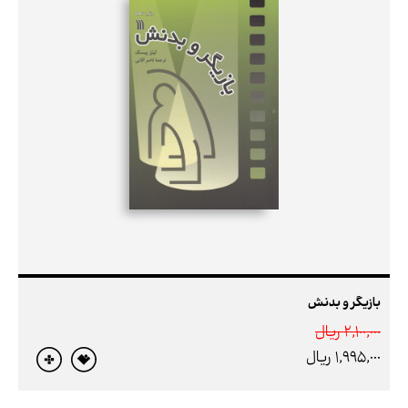
بازیگر و بدنش
2,100,000 ريال
1,995,000 ريال