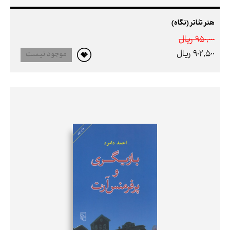
هنر تئاتر (نگاه)
950,000 ريال
902,500 ريال
موجود نیست