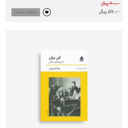
600,000 ريال
570,000 ريال
موجود نیست