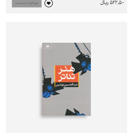
522,500 ريال
موجود نیست