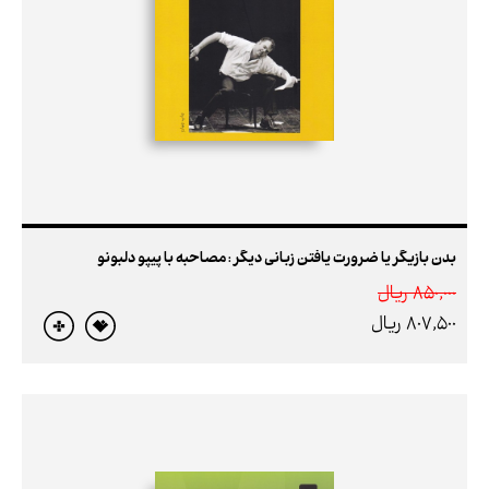
بدن بازیگر یا ضرورت یافتن زبانی دیگر : مصاحبه با پیپو دلبونو
850,000 ريال
807,500 ريال