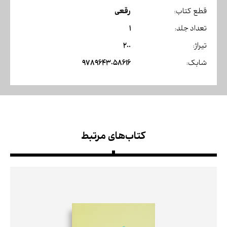
رقعی
قطع کتاب:
1
تعداد جلد:
200
تیراژ:
9789643058616
شابک:
کتاب‌های مرتبط