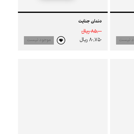
دندان جنایت
85,000 ريال
80,750 ريال
د نیست
موجود نیست