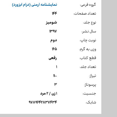
نمایشنامه ارمنی (درام ابزورد)
گروه فرعی:
144
تعداد صفحات:
شومیز
نوع جلد:
1397
سال نشر:
دوم
نوبت چاپ:
165
وزن به گرم:
رقعی
قطع کتاب:
1
تعداد جلد:
1100
تیراژ:
3
پرسوناژ:
1 زن / 2 مرد
جنسیت:
9789642837434
شابک: