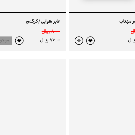
در مهتاب
عابر هوایی /کرگدن
80,000 ريال
76,000 ريال
موجو