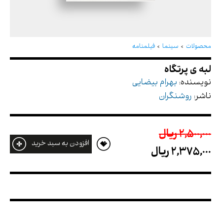
لبه ی پرتگاه
محصولات
سینما
فیلمنامه
نویسنده:
بهرام بیضایی
ناشر:
روشنگران
2,500,000 ريال
افزودن به سبد خرید
2,375,000 ريال