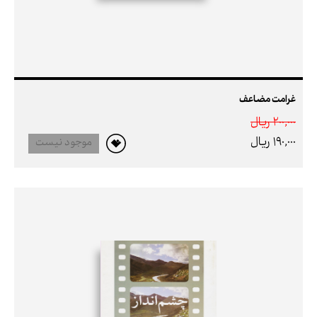
غرامت مضاعف
200,000 ريال
190,000 ريال
موجود نیست