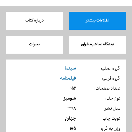
اطلاعات بیشتر
درباره کتاب
دیدگاه صاحب‌نظران
نظرات
سینما
گروه اصلی:
فیلمنامه
گروه فرعی:
156
تعداد صفحات:
شومیز
نوع جلد:
1398
سال نشر:
چهارم
نوبت چاپ:
185
وزن به گرم: