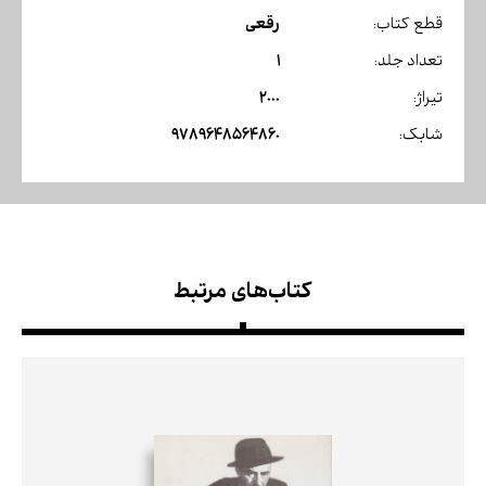
رقعی
قطع کتاب:
1
تعداد جلد:
2000
تیراژ:
9789648564860
شابک:
کتاب‌های مرتبط