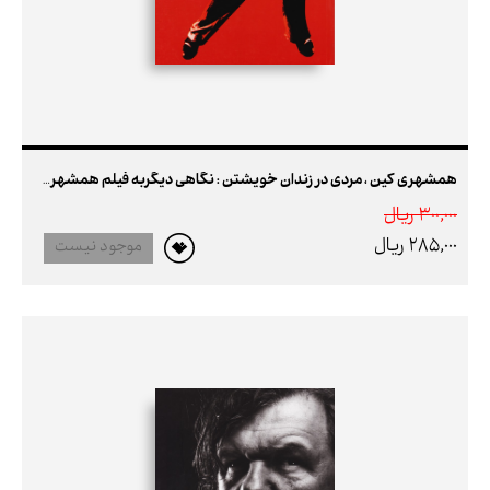
همشهری کین ، مردی در زندان خویشتن : نگاهی دیگربه فیلم همشهری کین اثر ارسن ولز (بامقاله ای از سعید عقیقی)
300,000 ريال
285,000 ريال
موجود نیست