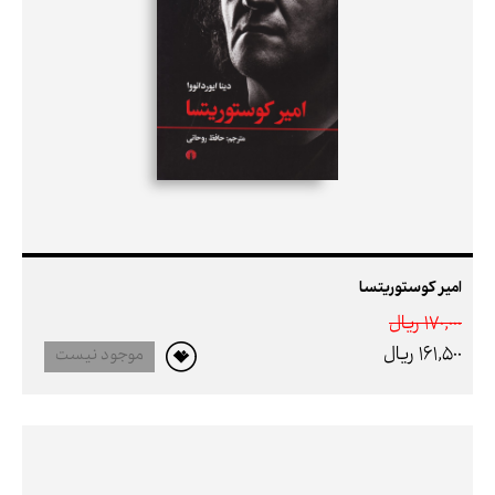
امیر کوستوریتسا
170,000 ريال
161,500 ريال
موجود نیست