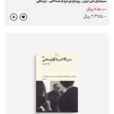
سینمای ملی ایران : رویکردی مردم شناختی - ارتباطی
2,500,000 ريال
2,375,000 ريال