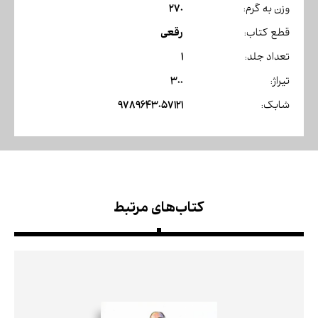
270
وزن به گرم:
رقعی
قطع کتاب:
1
تعداد جلد:
300
تیراژ:
9789643057121
شابک:
کتاب‌های مرتبط