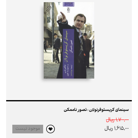
سینمای کریستوفرنولان : تصور ناممکن
1,700,000 ريال
1,615,000 ريال
موجود نیست