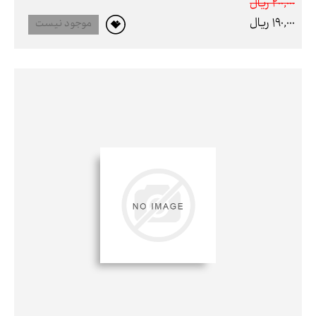
200,000 ريال
190,000 ريال
موجود نیست