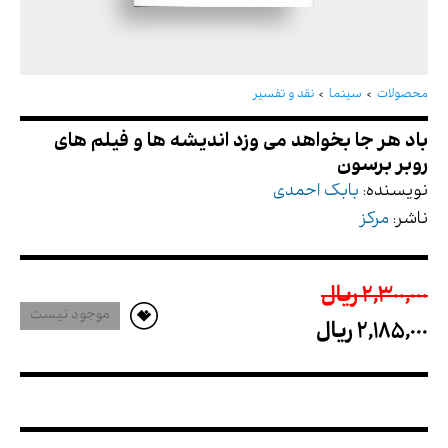
باد هر جا بخواهد می وزد اندیشه ها و فیلم های
روبر برسون
محصولات
سینما
نقد و تفسیر
نویسنده:
بابک احمدی
ناشر:
مرکز
2,300,000 ريال
موجود نیست
2,185,000 ريال