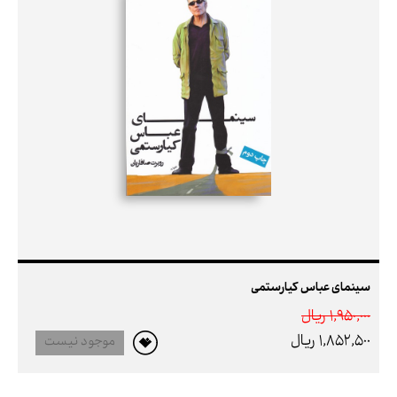
سینمای عباس کیارستمی
1,950,000 ريال
1,852,500 ريال
موجود نیست