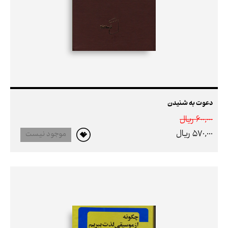
دعوت به شنیدن
600,000 ريال
570,000 ريال
موجود نیست