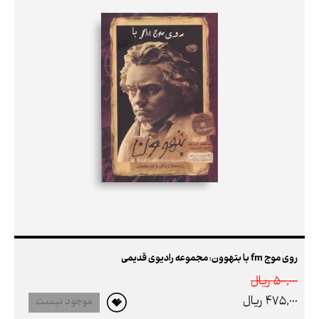
روی موج fm با بتهوون: مجموعه رادیوی قدیمی
500,000 ريال
475,000 ريال
موجود نیست