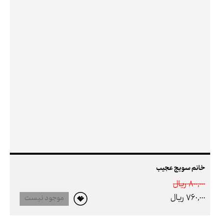
خانم سویج عجیب
800,000 ريال
760,000 ريال
موجود نیست