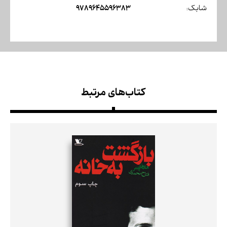
9789645596383
شابک:
کتاب‌های مرتبط