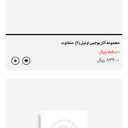
مجموعه آثار یوجین اونیل (6) : متفاوت
880,000 ريال
836,000 ريال