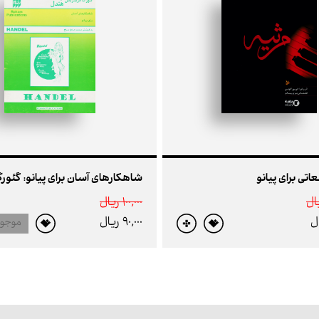
اتی برای پیانو
100,000 ريال
90,000 ريال
موجو