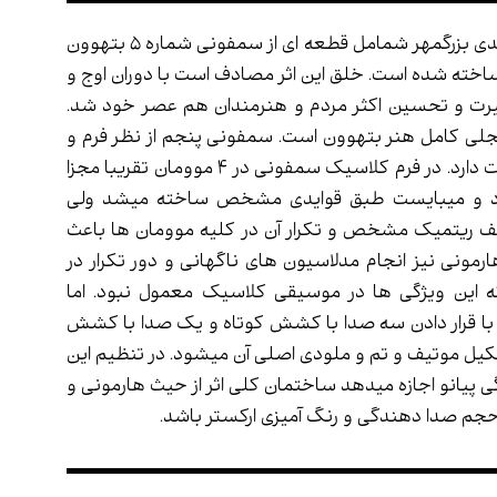
کتاب موومان اول سمفونی 5 بتهوون تنظیم مهدی بزرگمهر شمامل قطعه ای از سمفونی شماره 5 بتهوون
کستر سمفونیک ساخته شده است. خلق این اثر مصادف است با دوران اوج و
یرت و تحسین اکثر مردم و هنرمندان هم عصر خود شد.
جلی کامل هنر بتهوون است. سمفونی پنجم از نظر فرم و
هارمونی و ریتم و ملودی با قواعد کلاسیک تفاوت دارد. در فرم کلاسیک سمفونی در 4 موومان تقریبا مجزا
ود و میبایست طبق قوایدی مشخص ساخته میشد ولی
یف ریتمیک مشخص و تکرار آن در کلیه موومان ها باعث
مونی نیز انجام مدلاسیون های ناگهانی و دور تکرار در
ه این ویژگی ها در موسیقی کلاسیک معمول نبود. اما
با قرار دادن سه صدا با کشش کوتاه و یک صدا با کشش
کیل موتیف و تم و ملودی اصلی آن میشود. در تنظیم این
 پیانو اجازه میدهد ساختمان کلی اثر از حیث هارمونی و
حجم صدا دهندگی و رنگ آمیزی ارکستر باشد.