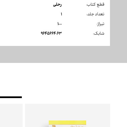
رحلی
قطع کتاب:
1
تعداد جلد:
1000
تیراژ:
9645664063
شابک: