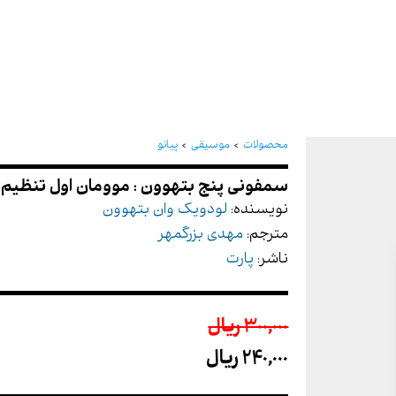
سمفونی پنج بتهوون : موو
محصولات
موسیقی
پیانو
نویسنده:
لودویک وان بتهوون
مترجم:
مهدی بزرگمهر
ناشر:
پارت
300,000 ريال
240,000 ريال