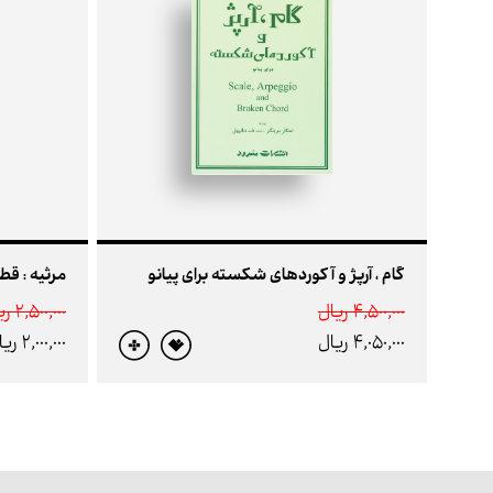
گام ، آرپژ و آکوردهای شکسته برای پیانو
مرثیه : قطع
4,500,000 ريال
2,500,000 ريال
4,050,000 ريال
2,000,000 ريال