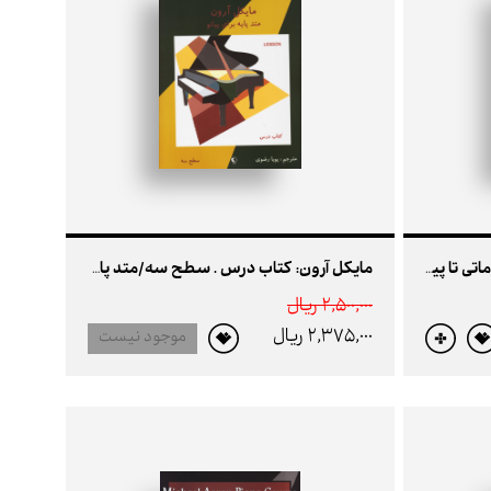
سی آهنگ برگزیده برای پیانو (مقدماتی تا پیشرفته)
مایکل آرون: کتاب درس . سطح سه/متد پایه برای پیانو
2,500,000 ريال
2,375,000 ريال
موجود نیست