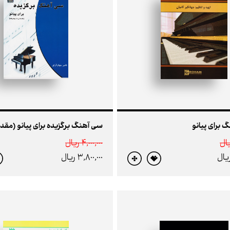
 برای پیانو
4,000,000 ريال
3,800,000 ريال