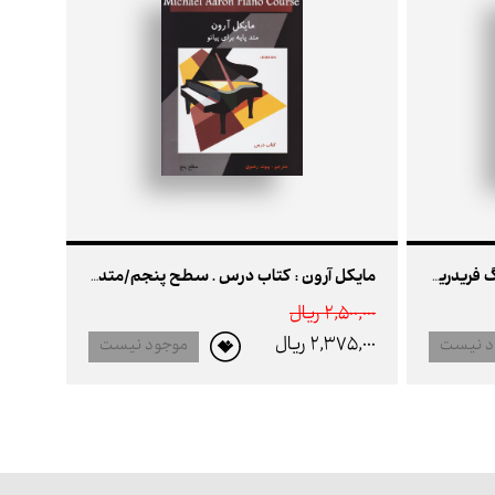
شاهکارهای آسان برای پیانو: گئورگ فریدریش هندل
مایکل آرون : کتاب درس . سطح پنجم/متد پایه برای پیانو
2,500,000 ريال
2,375,000 ريال
د نیست
موجود نیست