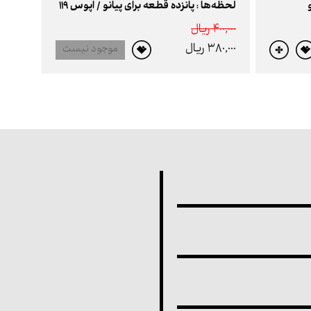
لحظه‌ها : پانزده قطعه برای پیانو / اپوس 119
400,000 ريال
380,000 ريال
موجود نیست