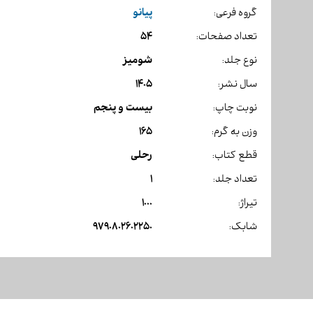
پیانو
گروه فرعی:
54
تعداد صفحات:
شومیز
نوع جلد:
1405
سال نشر:
بیست و پنجم
نوبت چاپ:
165
وزن به گرم:
رحلی
قطع کتاب:
1
تعداد جلد:
1000
تیراژ:
9790802602250
شابک: