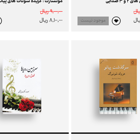
و 3 صدایی
موتسارت : گزیده سونات های پیان
9,000,000 ريال
8,100,000 ريال
موجود نیست