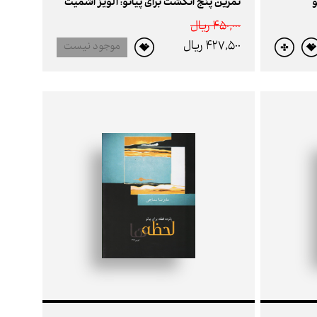
و
تمرین پنج انگشت برای پیانو: آلویز اشمیت
450,000 ريال
427,500 ريال
موجود نیست