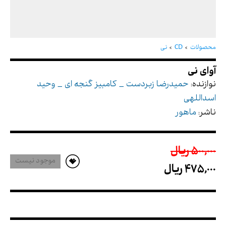
آوای نی
محصولات
CD
نی
نوازنده:
حمیدرضا زبردست _ کامبیز گنجه ای _ وحید
اسداللهی
ناشر:
ماهور
500,000 ريال
موجود نیست
475,000 ريال