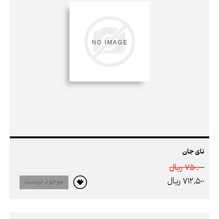
نای جان
750,000 ريال
712,500 ريال
موجود نیست