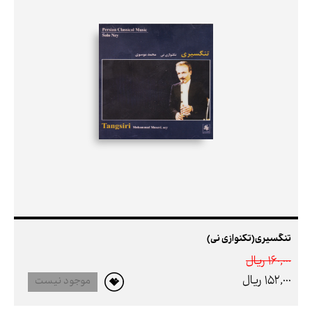
تنگسیری(تکنوازی نی)
160,000 ريال
152,000 ريال
موجود نیست