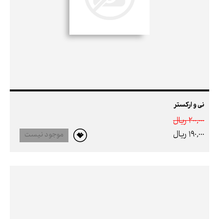
نی و ارکستر
200,000 ريال
190,000 ريال
موجود نیست