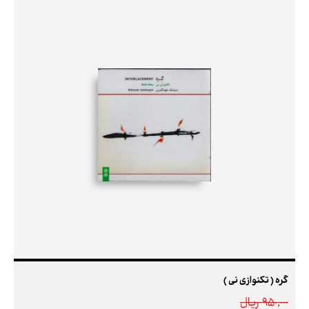
گره ( تکنوازی نی )
950,000 ريال