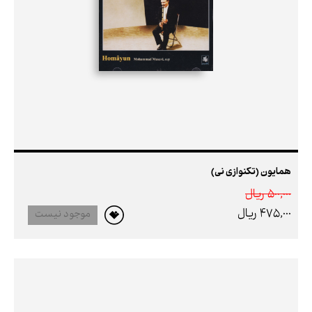
همایون (تکنوازی نی)
500,000 ريال
475,000 ريال
موجود نیست