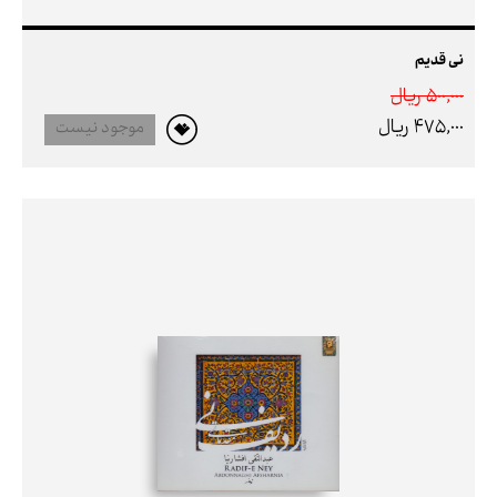
نی قدیم
500,000 ريال
475,000 ريال
موجود نیست