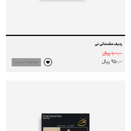
ردیف مقدماتی نی
1,000,000 ريال
950,000 ريال
موجود نیست