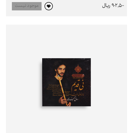
902,500 ريال
موجود نیست