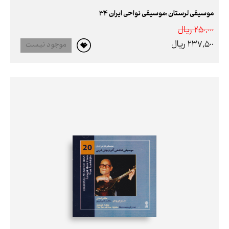
موسیقی لرستان :موسیقی نواحی ایران 34
250,000 ريال
237,500 ريال
موجود نیست