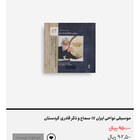
موسیقی نواحی ایران 17: سماع و ذکر قادری کردستان
950,000 ريال
902,500 ريال
موجود نیست