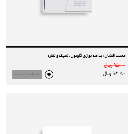
دست افشان : بداهه نوازی گارمون . تمبک و نقاره
950,000 ريال
902,500 ريال
موجود نیست