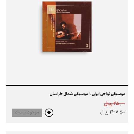
موسیقی نواحی ایران 10: موسیقی شمال خراسان
250,000 ريال
237,500 ريال
موجود نیست