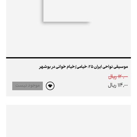
موسیقی نواحی ایران 25: خیامی/خیام خوانی در بوشهر
120,000 ريال
114,000 ريال
موجود نیست