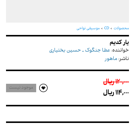
یار کدیم
محصولات
CD
موسیقی نواحی
خواننده:
عطا جنگوک ـ حسین بختیاری
ناشر:
ماهور
120,000 ريال
موجود نیست
114,000 ريال