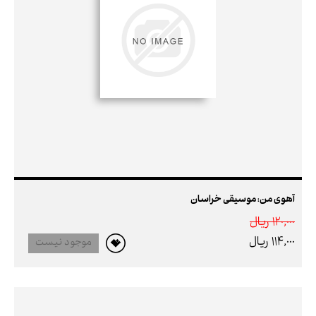
آهوی من: موسیقی خراسان
120,000 ريال
114,000 ريال
موجود نیست