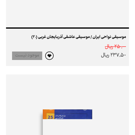
موسیقی نواحی ایران / موسیقی عاشقی آذربایجان غربی (20)
250,000 ريال
237,500 ريال
موجود نیست