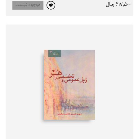
617,500 ريال
موجود نیست