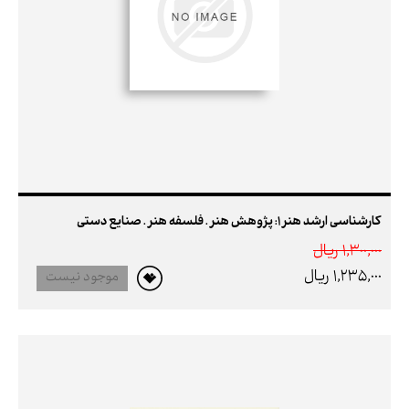
کارشناسی ارشد هنر 1: پژوهش هنر . فلسفه هنر . صنایع دستی
1,300,000 ريال
1,235,000 ريال
موجود نیست