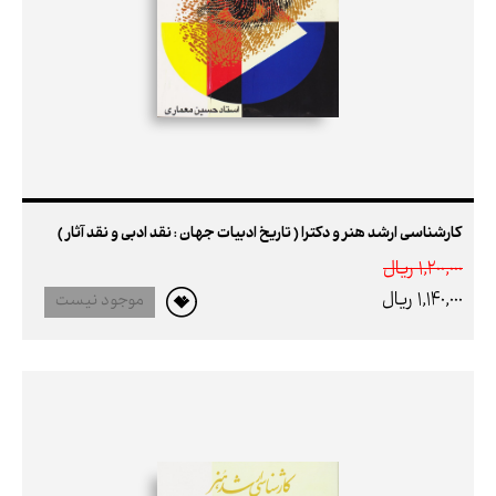
کارشناسی ارشد هنر و دکترا ( تاریخ ادبیات جهان : نقد ادبی و نقد آثار )
1,200,000 ريال
1,140,000 ريال
موجود نیست