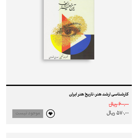
کارشناسی ارشد هنر: تاریخ هنر ایران
600,000 ريال
570,000 ريال
موجود نیست