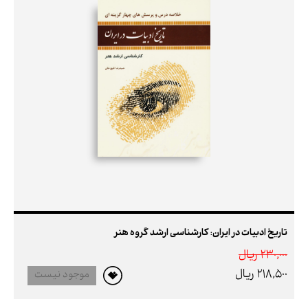
تاریخ ادبیات در ایران: کارشناسی ارشد گروه هنر
230,000 ريال
218,500 ريال
موجود نیست