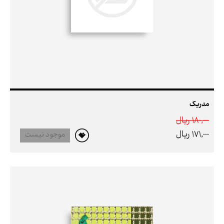
مدریک
180,000 ريال
171,000 ريال
موجود نیست