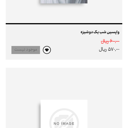
واپسین شب یک دوشیزه
600,000 ريال
570,000 ريال
موجود نیست