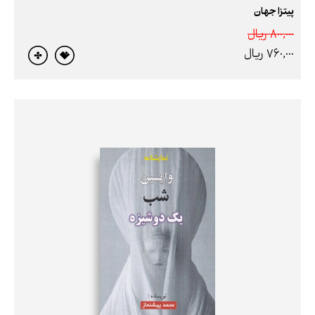
پیتزا جهان
800,000 ريال
760,000 ريال