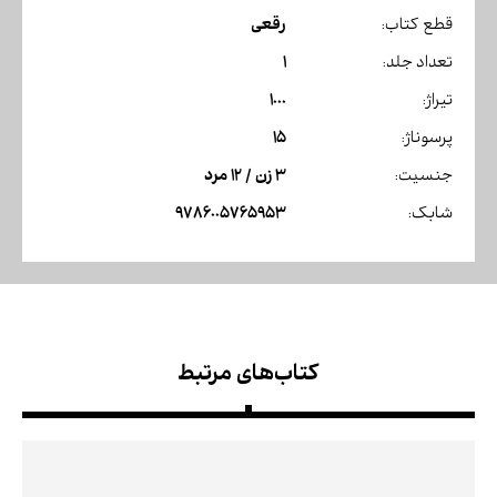
رقعی
قطع کتاب:
1
تعداد جلد:
1000
تیراژ:
15
پرسوناژ:
3 زن / 12 مرد
جنسیت:
9786005765953
شابک:
کتاب‌های مرتبط