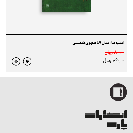
اسب ها : سال 59 هجری شمسی
800,000 ريال
760,000 ريال