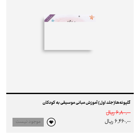
گلپونه‌ها(جلد اول) آموزش مبانی موسیقی به کودکان
6,800,000 ريال
6,460,000 ريال
موجود نیست