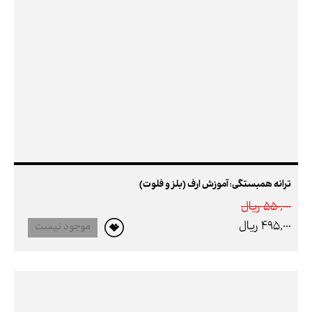
ترانه همبستگی: آموزش ارف (بلز و فلوت)
550,000 ريال
495,000 ريال
موجود نیست