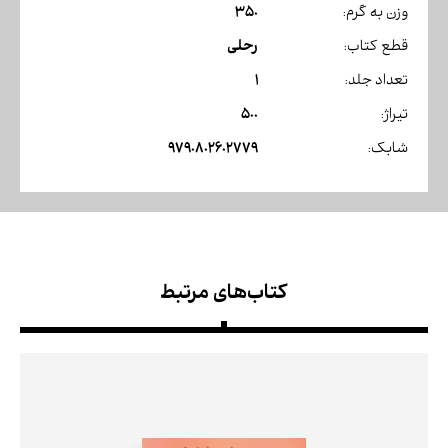
350
وزن به گرم:
رحلی
قطع کتاب:
1
تعداد جلد:
500
تیراژ:
9790802602779
شابک:
کتاب‌های مرتبط