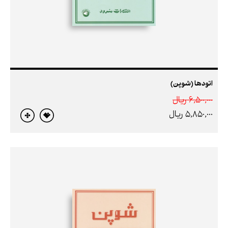
اتودها (شوپن)
6,500,000 ريال
5,850,000 ريال