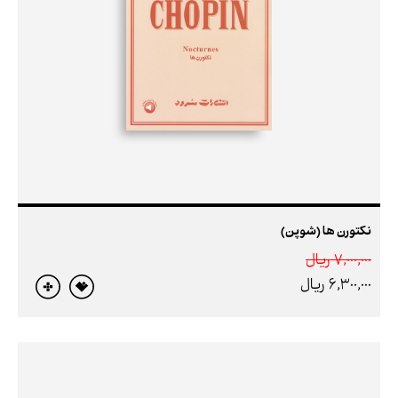
نکتورن ها (شوپن)
7,000,000 ريال
6,300,000 ريال