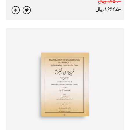
1,750,000 ريال
1,662,500 ريال