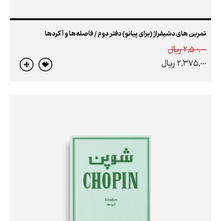
تمرین های دشیفراژ (برای پیانو) دفتر دوم / فاصله‌ها و آکردها
2,500,000 ريال
2,375,000 ريال