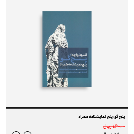
پنج گو: پنج نمایشنامه همراه
1,600,000 ريال