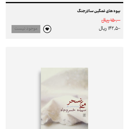
بیوه های غمگین سالارجنگ
150,000 ريال
142,500 ريال
موجود نیست