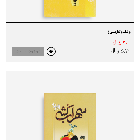
وقف (فارسی)
6,000 ريال
5,700 ريال
موجود نیست