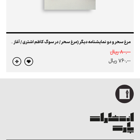
مرغ سحر و دو نمایشنامه دیگر (مرغ سحر / در سوگ کاظم اشتری / آغاز فصلی سرد)
800,000 ريال
760,000 ريال