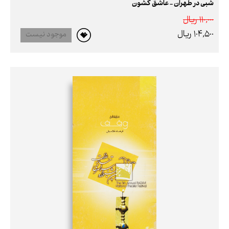
شبی در طهران - عاشق کشون
110,000 ريال
104,500 ريال
موجود نیست