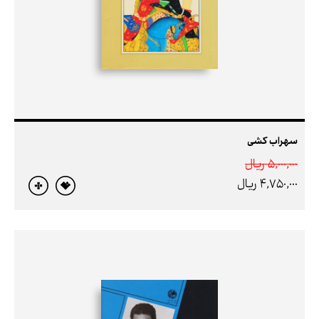
سهراب کشی
5,000,000 ريال
4,750,000 ريال