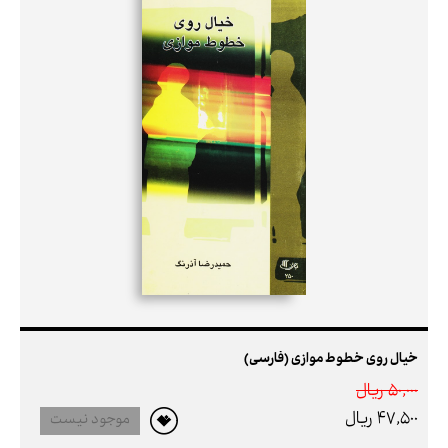
خیال روی خطوط موازی (فارسی)
50,000 ريال
47,500 ريال
موجود نیست