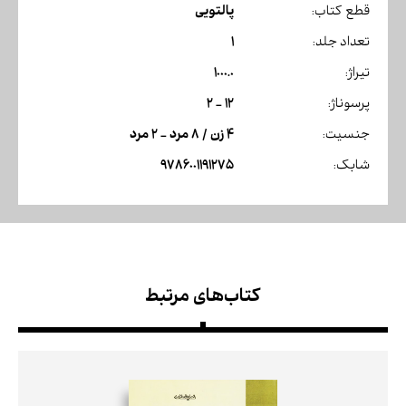
پالتویی
قطع کتاب:
1
تعداد جلد:
1000.0
تیراژ:
12 - 2
پرسوناژ:
4 زن / 8 مرد - 2 مرد
جنسیت:
9786001191275
شابک:
کتاب‌های مرتبط