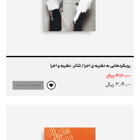
رویکردهایی به نظریه ی اجرا / تئاتر : نظریه و اجرا
3,200,000 ريال
3,040,000 ريال
موجود نیست