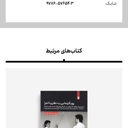
9786005765403
شابک:
کتاب‌های مرتبط