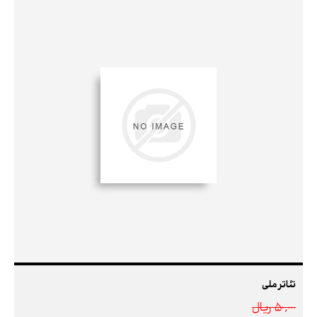
تئاتر ملی
50,000 ريال