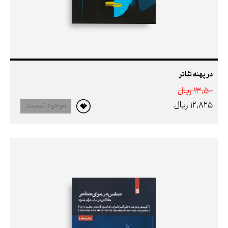
در پهنه تئاتر
13,500 ريال
12,825 ريال
موجود نیست