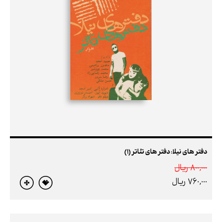
دفتر های نیلا: دفتر های تئاتر (1)
800,000 ريال
760,000 ريال