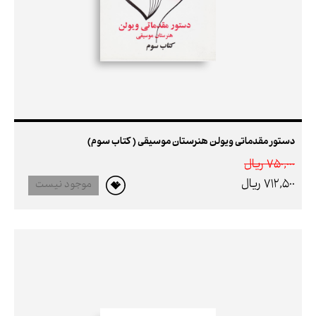
دستور مقدماتی ویولن هنرستان موسیقی ( کتاب سوم)
750,000 ريال
712,500 ريال
موجود نیست