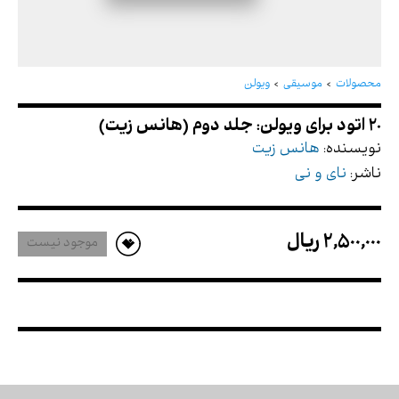
20 اتود برای ویولن: جلد دوم (هانس زیت)
محصولات
موسیقی
ویولن
نویسنده:
هانس زیت
ناشر:
نای و نی
2,500,000 ريال
موجود نیست