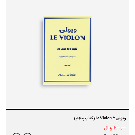
ویولن 5:Le Violon (کتاب پنجم)
4,000,000 ريال