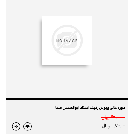
دوره عالی ویولن ردیف استاد ابوالحسن صبا
13,000,000 ريال
11,700,000 ريال