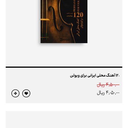
120 آهنگ محلی ایرانی برای ویولن
4,500,000 ريال
4,050,000 ريال