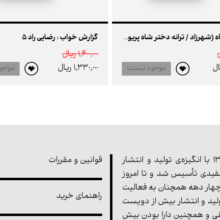
گزارش خواب : رضایی راد 5
عروسی چاه (شهرزاد / ترانه دختر شاه پریون / بازی نامه فرود / سرطان / ضیافت شیطان / زیباترین گل های قالی / مجلس سیاووش خوانی)
1,400,000 ريال
1,330,000 ريال
موجود نیست
موجو
مجموعه‌ی پارت در سال 1355 با انگیزه‌ی تولید و انتشار
قوانین و مقررات
یدی تأسیس شد و تا امروز
هار دهه همچنان به فعالیت
راهنمای خرید
ولید و انتشار بیش از دویست
ی و همچنین دارا بودن بیش