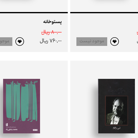
پستوخانه
800,000 ريال
760,000 ريال
موجود نیست
موجو