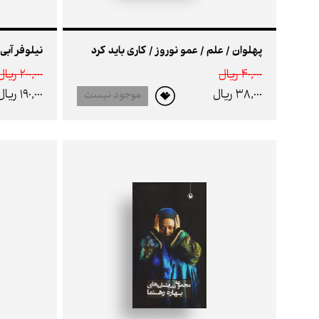
پهلوان / علم / عمو نوروز / کاری باید کرد
نیلوفر آبی
40,000 ريال
200,000 ريال
38,000 ريال
190,000 ريال
موجود نیست