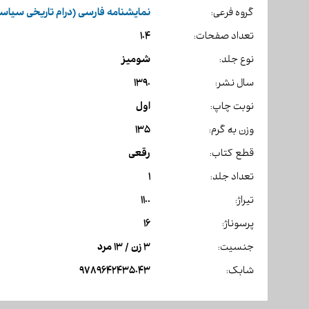
نمایشنامه فارسی (درام تاریخی سیاس
گروه فرعی:
104
تعداد صفحات:
شومیز
نوع جلد:
1390
سال نشر:
اول
نوبت چاپ:
135
وزن به گرم:
رقعی
قطع کتاب:
1
تعداد جلد:
1100
تیراژ:
16
پرسوناژ:
3 زن / 13 مرد
جنسیت:
9789642435043
شابک: