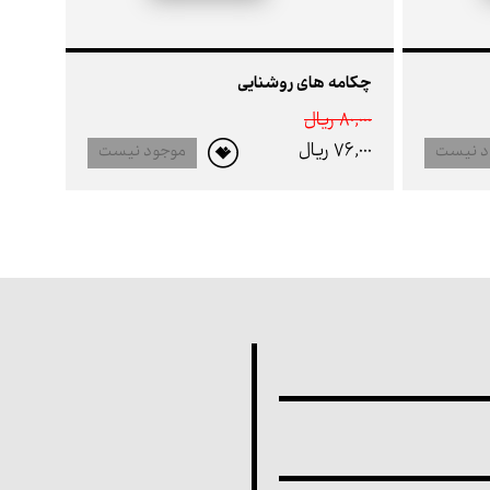
چکامه های روشنایی
80,000 ريال
76,000 ريال
د نیست
موجود نیست