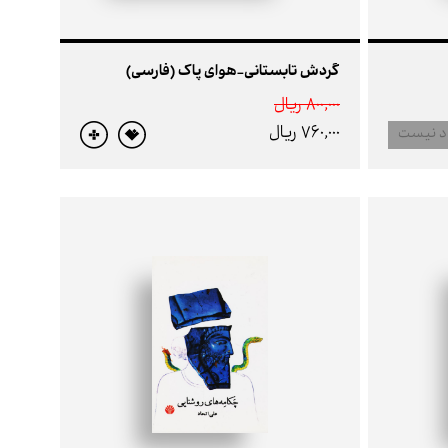
گردش تابستانی-هوای پاک (فارسی)
800,000 ريال
760,000 ريال
د نیست