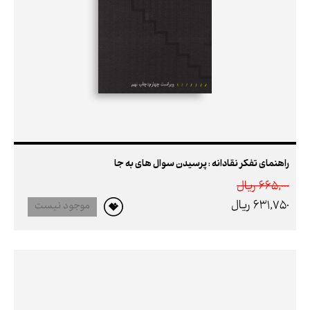
راهنمای تفکر نقادانه : پرسیدن سوال های به جا
665,000 ريال
631,750 ريال
موجود نیست