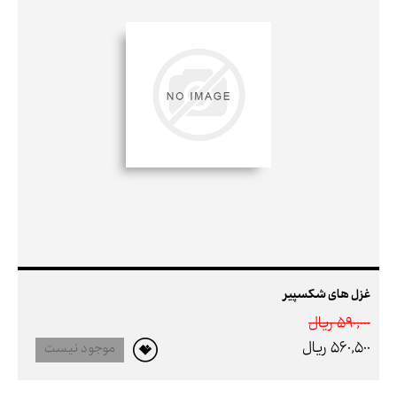
غزل های شکسپیر
590,000 ريال
560,500 ريال
موجود نیست