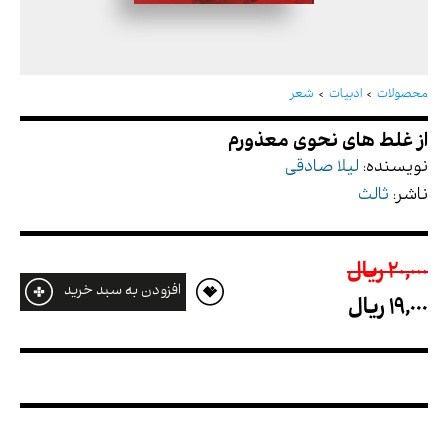
از غلط های نحوی معذورم
محصولات
ادبیات
شعر
نویسنده:
لیلا صادقی
ناشر:
ثالث
20,000 ريال
افزودن به سبد خرید
19,000 ريال