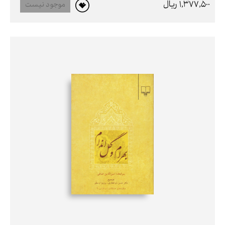
1,377,500 ريال
موجود نیست