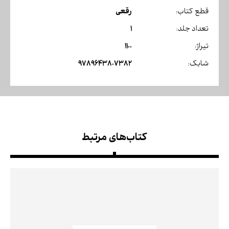
رقعی
قطع کتاب:
1
تعداد جلد:
1100
تیراژ:
9789643807382
شابک:
کتاب‌های مرتبط