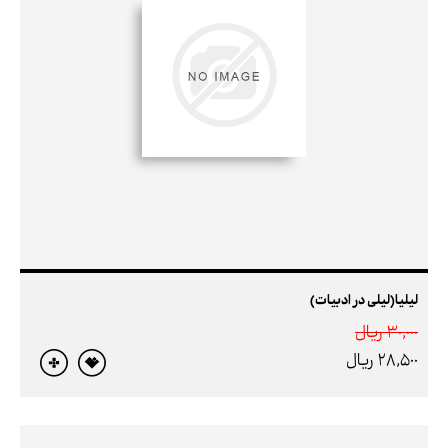
لیلیا(لیلی در ادبیات)
30,000 ريال
28,500 ريال