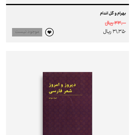
بهرام و گل اندام
33,000 ريال
31,350 ريال
موجود نیست