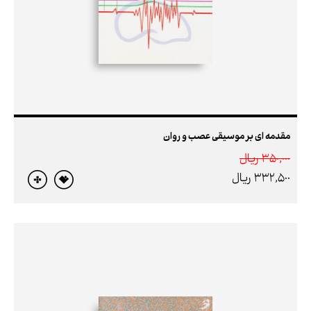
مقدمه ای بر موسیقی عصب و روان
350,000 ريال
332,500 ريال