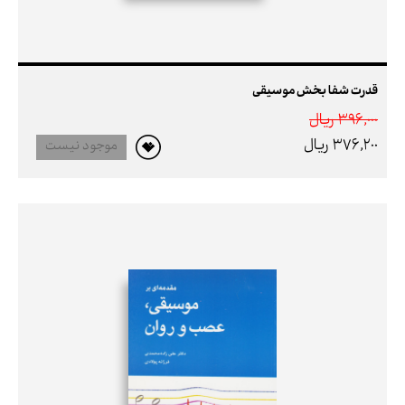
قدرت شفا بخش موسیقی
396,000 ريال
376,200 ريال
موجود نیست