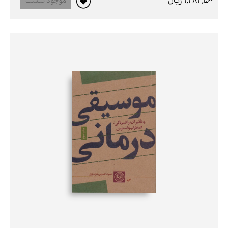
1,282,500 ريال
موجود نیست