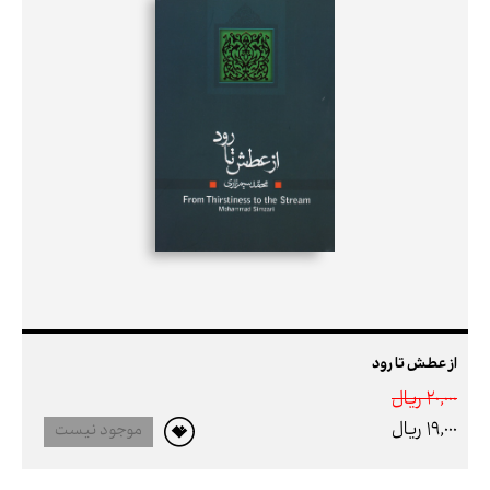
از عطش تا رود
20,000 ريال
19,000 ريال
موجود نیست