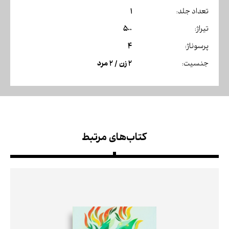
1
تعداد جلد:
500
تیراژ:
4
پرسوناژ:
2 زن / 2 مرد
جنسیت:
کتاب‌های مرتبط