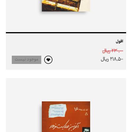
افول
230,000 ريال
218,500 ريال
موجود نیست