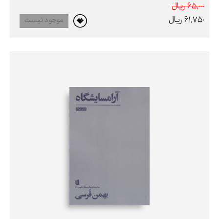
65,000 ريال
61,750 ريال
موجود نیست