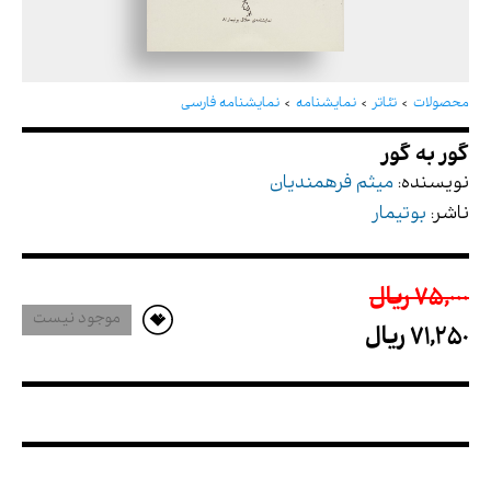
گور به گور
محصولات
تئاتر
نمایشنامه
نمایشنامه فارسی
نویسنده:
میثم فرهمندیان
ناشر:
بوتیمار
75,000 ريال
موجود نیست
71,250 ريال