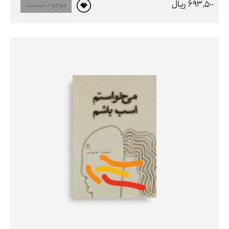
693,500 ريال
موجود نیست