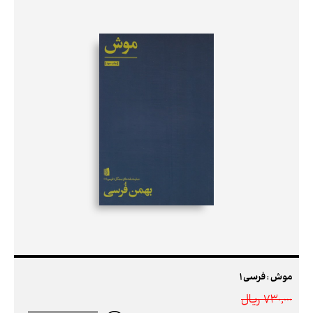
موش : فرسی 1
730,000 ريال