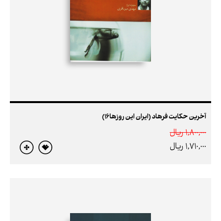
آخرین حکایت فرهاد (ایران این روزها16)
1,800,000 ريال
1,710,000 ريال