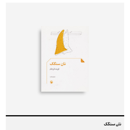
نان سنگک