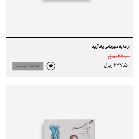
از ما به مهربانی یاد آرید
250,000 ريال
237,500 ريال
موجود نیست