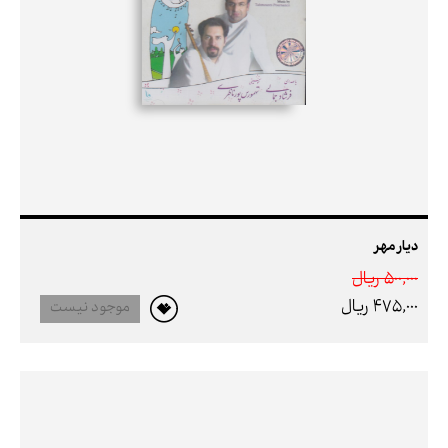
دیار مهر
500,000 ريال
475,000 ريال
موجود نیست