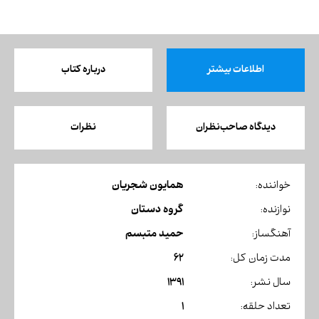
اطلاعات بیشتر
درباره کتاب
دیدگاه صاحب‌نظران
نظرات
همایون شجریان
خواننده:
گروه دستان
نوازنده:
حمید متبسم
آهنگساز:
62
مدت زمان کل:
1391
سال نشر:
1
تعداد حلقه: