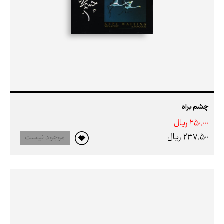
چشم براه
250,000 ريال
237,500 ريال
موجود نیست