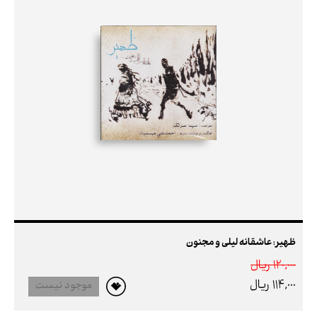
ظهیر: عاشقانه لیلی و مجنون
120,000 ريال
114,000 ريال
موجود نیست