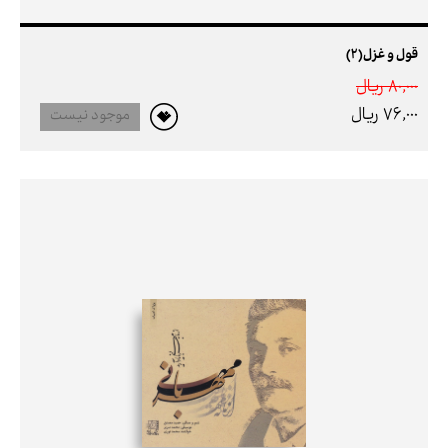
قول و غزل(2)
80,000 ريال
76,000 ريال
موجود نیست