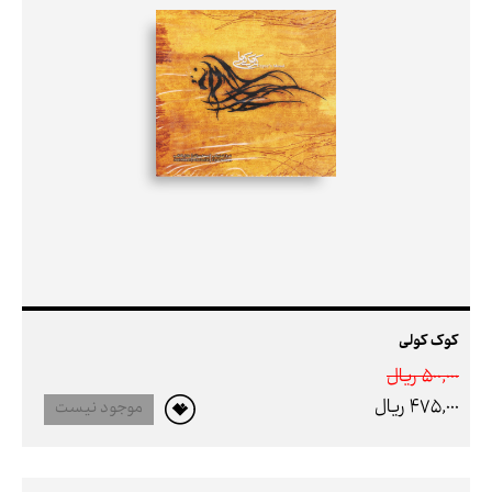
کوک کولی
500,000 ريال
475,000 ريال
موجود نیست