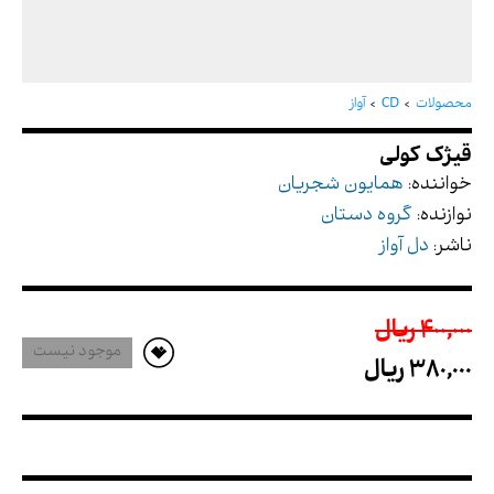
قیژک کولی
محصولات
CD
آواز
خواننده:
همایون شجریان
نوازنده:
گروه دستان
ناشر:
دل آواز
400,000 ريال
موجود نیست
380,000 ريال