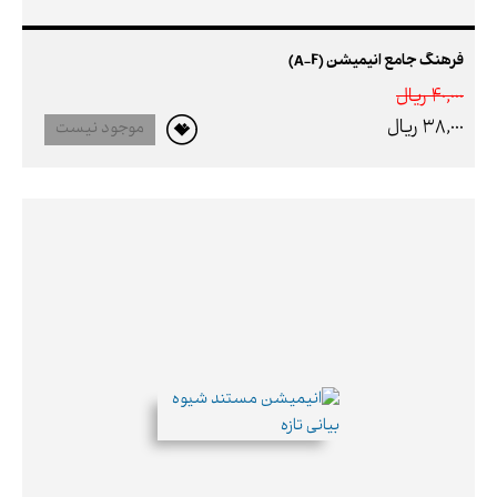
فرهنگ جامع انیمیشن (A-F)
40,000 ريال
38,000 ريال
موجود نیست