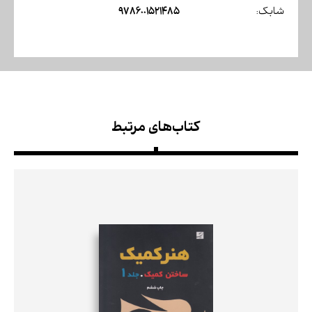
9786001521485
شابک:
کتاب‌های مرتبط