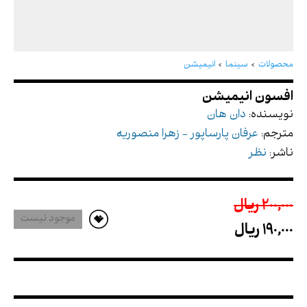
افسون انیمیشن
محصولات
سینما
انیمیشن
نویسنده:
دان هان
مترجم:
عرفان پارساپور - زهرا منصوریه
ناشر:
نظر
200,000 ريال
موجود نیست
190,000 ريال