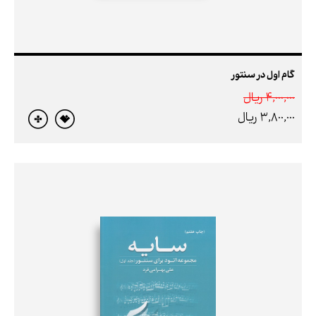
گام اول در سنتور
4,000,000 ريال
3,800,000 ريال