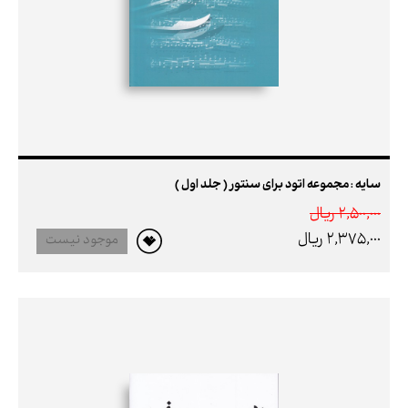
سایه : مجموعه اتود برای سنتور ( جلد اول )
2,500,000 ريال
2,375,000 ريال
موجود نیست