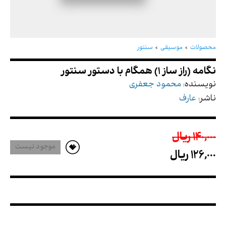
نگامه (راز ساز 1) همگام با دستور سنتور
محصولات
موسیقی
سنتور
نویسنده:
محمود جعفری
ناشر:
عارف
140,000 ريال
موجود نیست
126,000 ريال