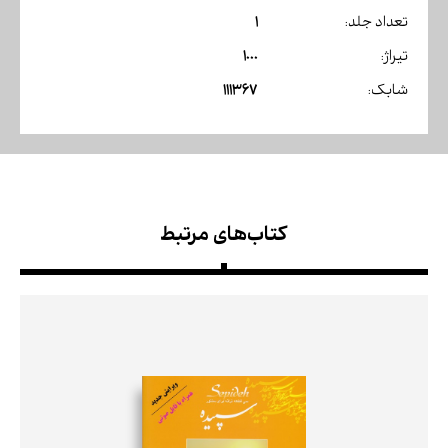
1
تعداد جلد:
1000
تیراژ:
111367
شابک:
کتاب‌های مرتبط