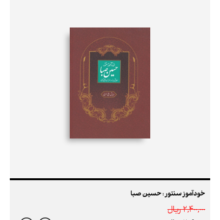
خودآموز سنتور : حسین صبا
2,400,000 ريال