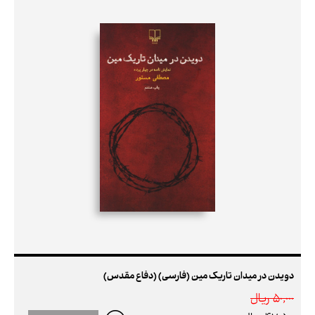
دویدن در میدان تاریک مین (فارسی) (دفاع مقدس)
50,000 ريال