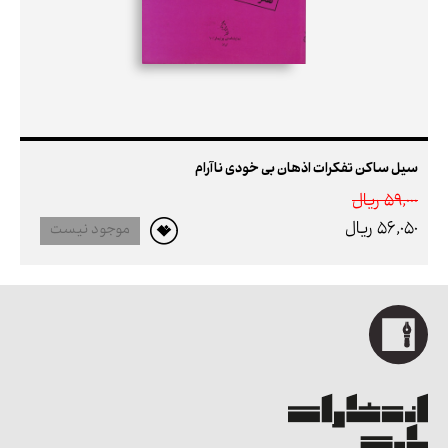
سیل ساکن تفکرات اذهان بی خودی ناآرام
59,000 ريال
56,050 ريال
موجود نیست