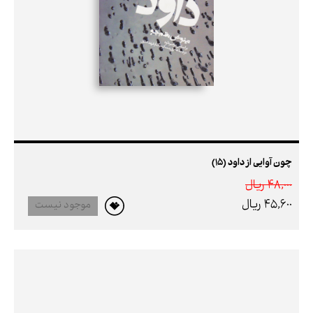
چون آوایی از داود (15)
48,000 ريال
45,600 ريال
موجود نیست