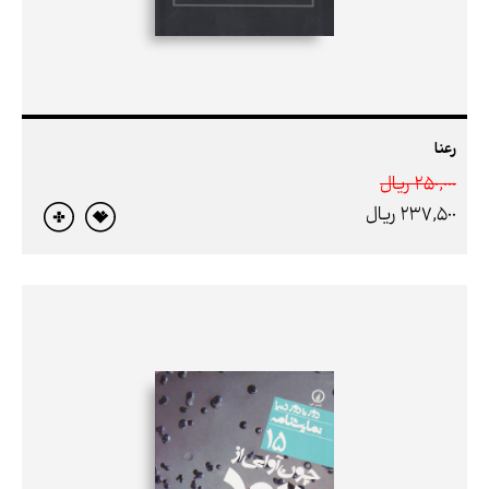
رعنا
250,000 ريال
237,500 ريال