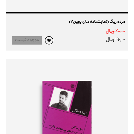
مرده ریگ (نمایشنامه های بهین7)
200,000 ريال
190,000 ريال
موجود نیست