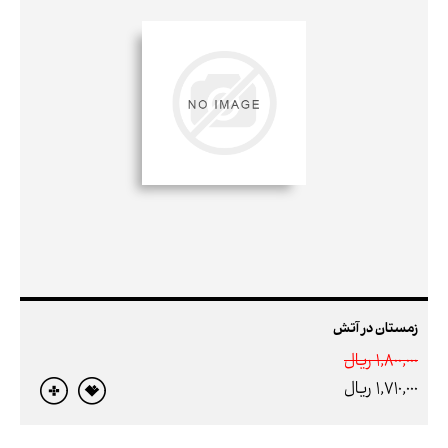
زمستان در آتش
1,800,000 ريال
1,710,000 ريال