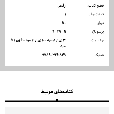
رقعی
قطع کتاب:
1
تعداد جلد:
1100
تیراژ:
11 - 29 - 11
پرسوناژ:
3 زن / 8 مرد - 10 زن / 19 مرد - 6 زن / 5
جنسیت:
مرد
9786003260849
شابک:
کتاب‌های مرتبط