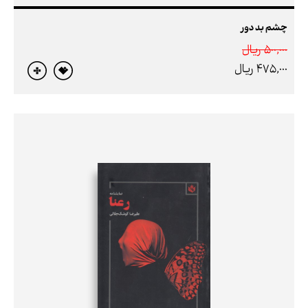
چشم بد دور
500,000 ريال
475,000 ريال