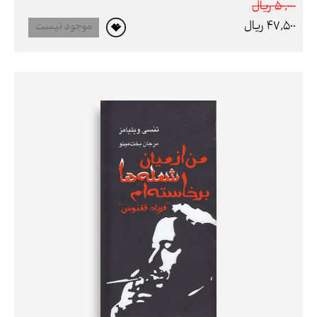
50,000 ريال
47,500 ريال
موجود نیست