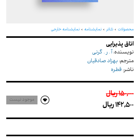
اتاق پذیرایی
محصولات
تئاتر
نمایشنامه
نمایشنامه خارجی
نویسنده:
آ . ر . گرنی
مترجم:
بهزاد صادقیان
ناشر:
قطره
150,000 ريال
موجود نیست
142,500 ريال