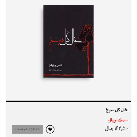
خال گل سرخ
150,000 ريال
142,500 ريال
موجود نیست