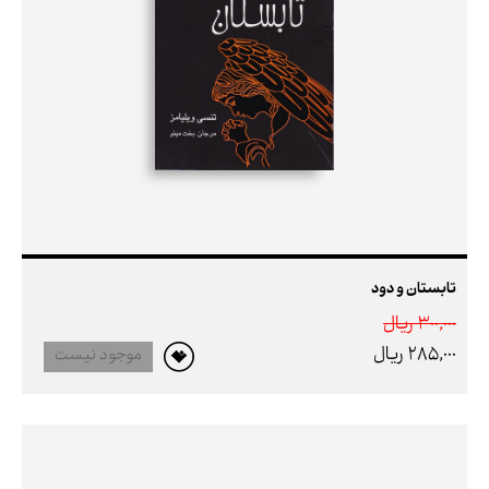
تابستان و دود
300,000 ريال
285,000 ريال
موجود نیست