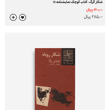
شکار گرگ : کتاب کوچک نمایشنامه 18
300,000 ريال
285,000 ريال