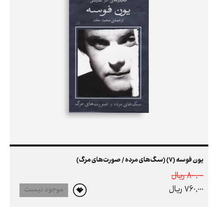
یون فوسه (7) (سگ‌های مرده / صورت‌های مرگ)
800,000 ريال
760,000 ريال
موجود نیست