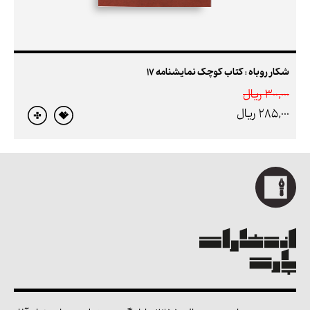
شکار روباه : کتاب کوچک نمایشنامه 17
300,000 ريال
285,000 ريال