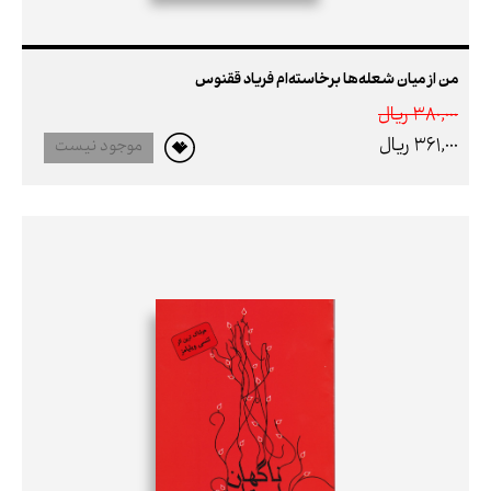
من از میان شعله‌ها برخاسته‌ام فریاد ققنوس
380,000 ريال
361,000 ريال
موجود نیست