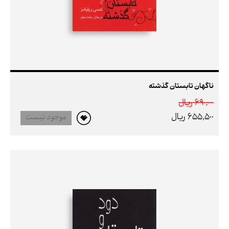
ناگهان تابستان گذشته
690,000 ريال
655,500 ريال
موجود نیست