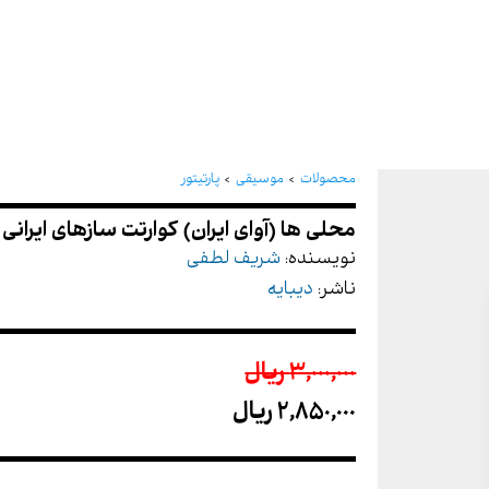
محلی ها (آوای ایران) کوار
محصولات
موسیقی
پارتیتور
نویسنده:
شریف لطفی
ناشر:
دیبایه
3,000,000 ريال
2,850,000 ريال