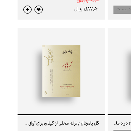
1,250,000 ريال
1,187,500 ريال
د نیست
پارتیتور سمفونی شماره 1 / اپوس 21 در د ماژور
گل پامچال / ترانه محلی از گیلان برای آواز . فلوت و پیانو