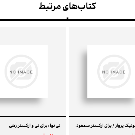
کتاب‌های مرتبط
نی نوا : برای نی و ارکستر زهی
پوئم سمفونیک پرواز / برای ارکستر سمفونی . سازهای ایرانی . گویندگان و خواننده