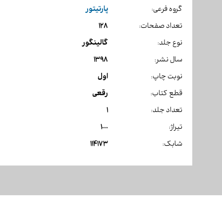
پارتیتور
گروه فرعی:
128
تعداد صفحات:
گالینگور
نوع جلد:
1398
سال نشر:
اول
نوبت چاپ:
رقعی
قطع کتاب:
1
تعداد جلد:
1000
تیراژ:
114173
شابک: