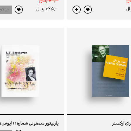
700,000 ريال
665,000 ريال
موجو
ای ارکستر