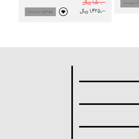
1,500,000 ريال
د نیست
1,425,000 ريال
موجود نیست