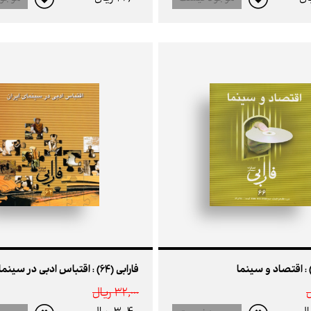
فارابی (64) : اقتباس ادبی در سینمای ایران
32,000 ريال