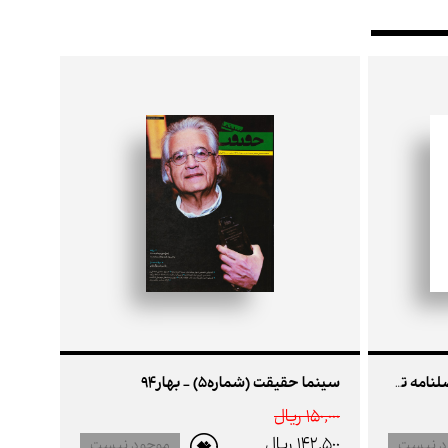
سینما حقیقت (شماره5) - بهار94
سینما حقیقت (شماره سوم) - فصلنامه تخصصی سینمای مستند - پاییز93
150,000 ريال
142,500 ريال
د نیست
موجود نیست