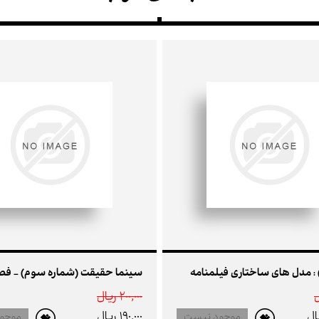
200,000 ريال
190,000 ريال
موجود نیست
موجو