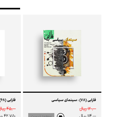
فارابی (78) : سینمای سیاسی
فارابی (68) : مدل های ساختاری فیلمنامه
120,000 ريال
45,000 ريال
114,000 ريال
42,750 ريال
موجود نیست