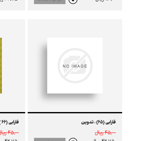
فارابی (65) : تدوین
فارابی (66 ) : اقتصاد و سینما
45,000 ريال
45,000 ريال