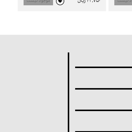
42,750 ريال
د نیست
موجود نیست