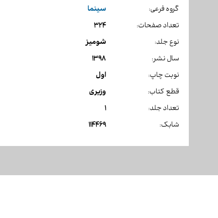
سینما
گروه فرعی:
324
تعداد صفحات:
شومیز
نوع جلد:
1398
سال نشر:
اول
نوبت چاپ:
وزیری
قطع کتاب:
1
تعداد جلد:
114469
شابک: