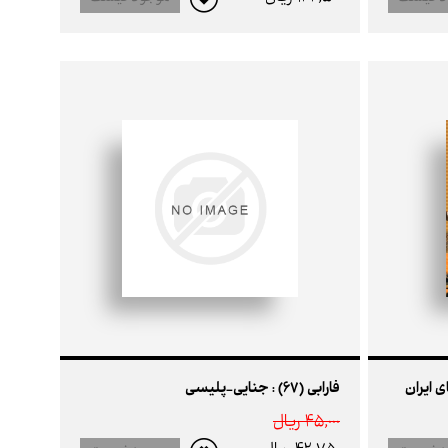
فارابی (67) : جنایی-پلیسی
45,000 ريال