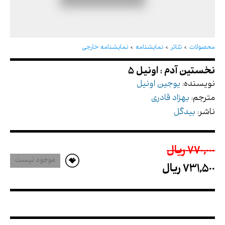
نخستین آدم : اونیل 5
محصولات
تئاتر
نمایشنامه
نمایشنامه خارجی
نویسنده:
یوجین اونیل
مترجم:
بهزاد قادری
ناشر:
بیدگل
770,000 ريال
موجود نیست
731,500 ريال