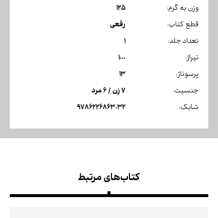
125
وزن به گرم:
رقعی
قطع کتاب:
1
تعداد جلد:
1000
تیراژ:
13
پرسوناژ:
7 زن / 6 مرد
جنسیت:
9786226863032
شابک:
کتاب‌های مرتبط