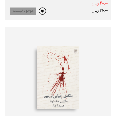
200,000 ريال
190,000 ريال
موجود نیست