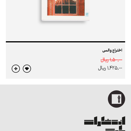
اختراع والس
1,500,000 ريال
1,425,000 ريال