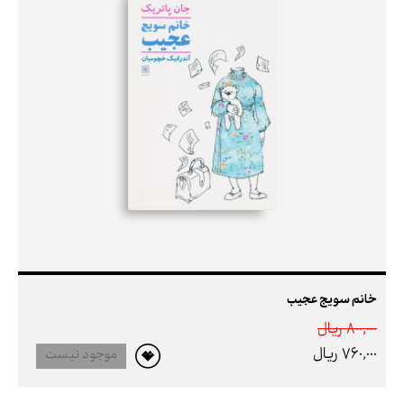
خانم سویج عجیب
800,000 ريال
760,000 ريال
موجود نیست