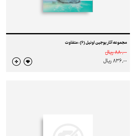
مجموعه آثار یوجین اونیل (6) : متفاوت
880,000 ريال
836,000 ريال