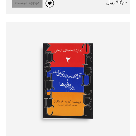
912,000 ريال
موجود نیست