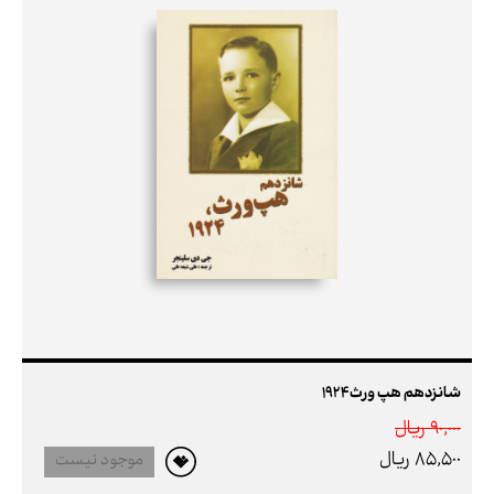
شانزدهم هپ ورث1924
90,000 ريال
85,500 ريال
موجود نیست