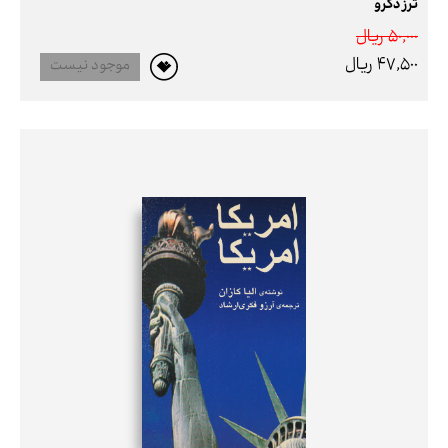
ترز دکرو
50,000 ريال
47,500 ريال
موجود نیست