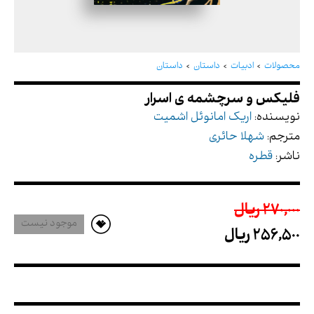
فلیکس و سرچشمه ی اسرار
محصولات
ادبیات
داستان
داستان
نویسنده:
اریک امانوئل اشمیت
مترجم:
شهلا حائری
ناشر:
قطره
270,000 ريال
موجود نیست
256,500 ريال