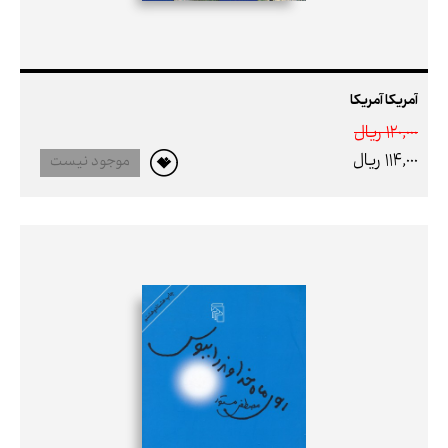
آمریکا آمریکا
120,000 ريال
114,000 ريال
موجود نیست