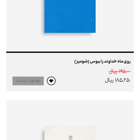
روی ماه خداوند را ببوس (شومیز)
195,000 ريال
185,250 ريال
موجود نیست