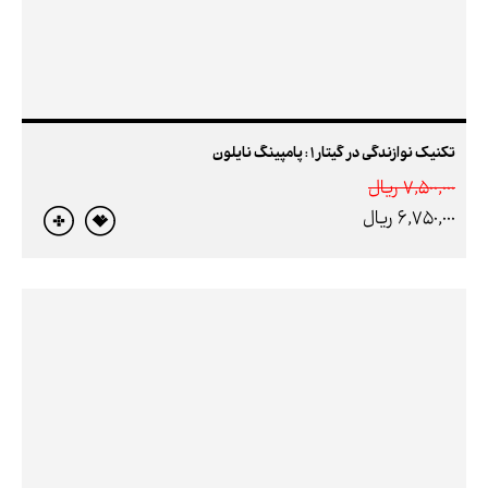
تکنیک نوازندگی در گیتار 1 : پامپینگ نایلون
7,500,000 ريال
6,750,000 ريال