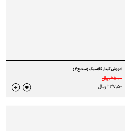
آموزش گیتار کلاسیک (سطح4 )
250,000 ريال
237,500 ريال