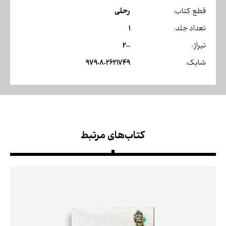
رحلی
قطع کتاب:
1
تعداد جلد:
200
تیراژ:
9790802621749
شابک:
کتاب‌های مرتبط