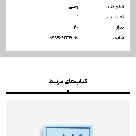
رحلی
قطع کتاب:
1
تعداد جلد:
200
تیراژ:
9789642317240
شابک:
کتاب‌های مرتبط