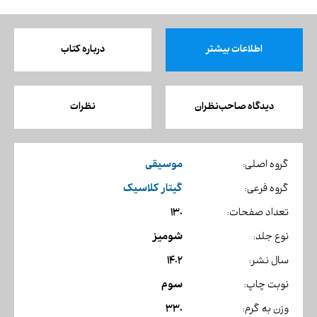
اطلاعات بیشتر
درباره کتاب
دیدگاه صاحب‌نظران
نظرات
موسیقی
گروه اصلی:
گیتار کلاسیک
گروه فرعی:
130
تعداد صفحات:
شومیز
نوع جلد:
1402
سال نشر:
سوم
نوبت چاپ:
330
وزن به گرم: