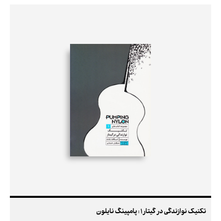
تکنیک نوازندگی در گیتار 1 : پامپینگ نایلون