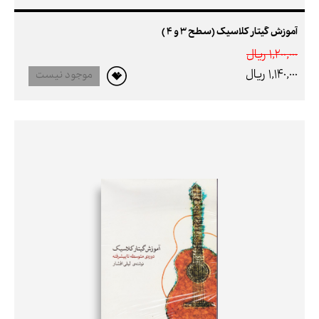
آموزش گیتار کلاسیک (سطح 3 و 4 )
1,200,000 ريال
1,140,000 ريال
موجود نیست