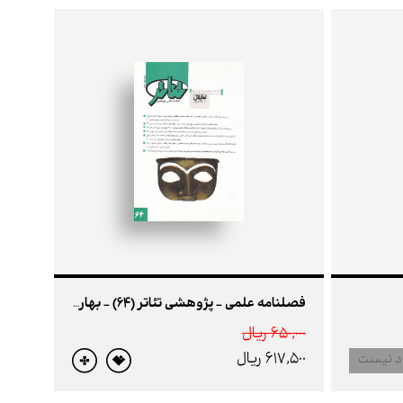
فصلنامه علمی - پژوهشی تئاتر (64) - بهار95
650,000 ريال
617,500 ريال
د نیست