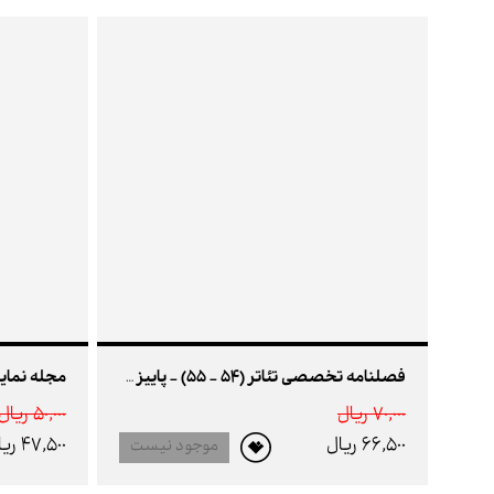
فصلنامه تخصصی تئاتر (54 - 55) - پاییز و زمستان 92
70,000 ريال
50,000 ريال
66,500 ريال
47,500 ريال
موجود نیست