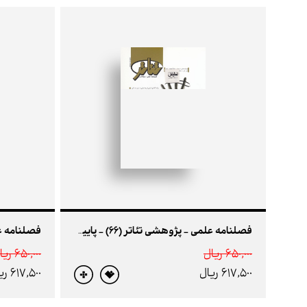
فصلنامه علمی - پژوهشی تئاتر (66) - پاییز96
650,000 ريال
650,000 ريال
617,500 ريال
617,500 ريال