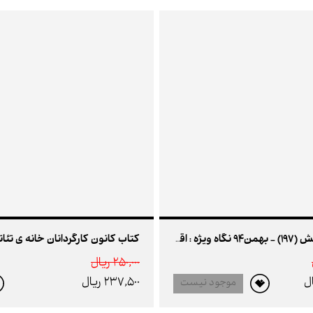
مجله نمایش (197) - بهمن94 نگاه ویژه : اقتباس در تئاتر
250,000 ريال
237,500 ريال
موجود نیست