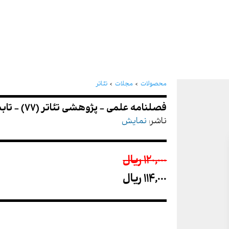
فصلنامه علمی - پژوهشی تئاتر (77) -
محصولات
مجلات
تئاتر
ناشر:
نمایش
120,000 ريال
114,000 ريال