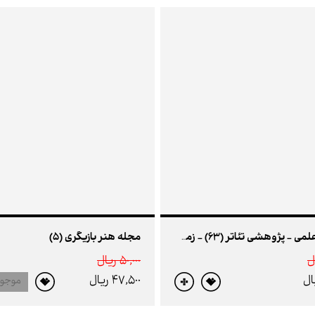
مجله هنر بازیگری (5)
فصلنامه علمی - پژوهشی تئاتر (63) - زمستان94
50,000 ريال
47,500 ريال
موجو