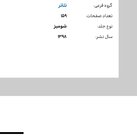
تئاتر
گروه فرعی:
159
تعداد صفحات:
شومیز
نوع جلد:
1398
سال نشر: