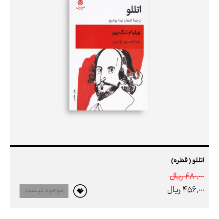
اتللو ( قطره)
480,000 ريال
456,000 ريال
موجود نیست