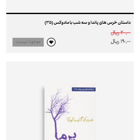
داستان خرس های پاندا و سه شب با مادوکس (35)
200,000 ريال
190,000 ريال
موجود نیست