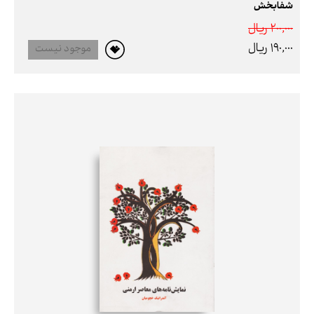
شفابخش
200,000 ريال
190,000 ريال
موجود نیست