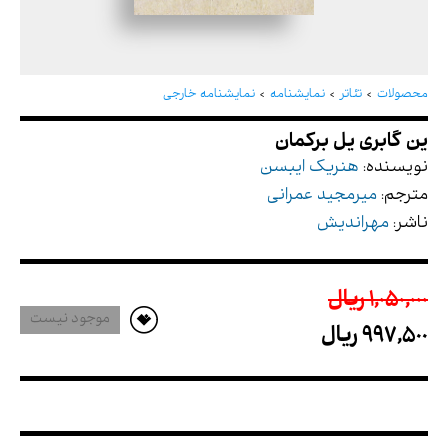
ین گابری یل برکمان
محصولات
تئاتر
نمایشنامه
نمایشنامه خارجی
نویسنده:
هنریک ایبسن
مترجم:
میرمجید عمرانی
ناشر:
مهراندیش
1,050,000 ريال
موجود نیست
997,500 ريال