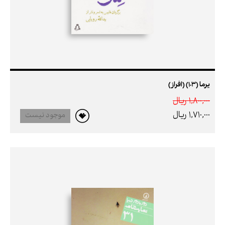
یرما (103) (افراز)
1,800,000 ريال
1,710,000 ريال
موجود نیست