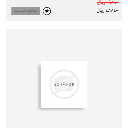
1,980,000 ريال
1,881,000 ريال
موجود نیست