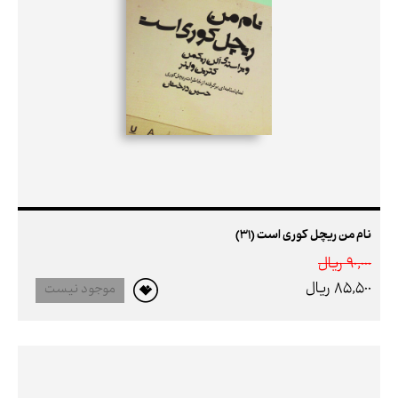
نام من ریچل کوری است (31)
90,000 ريال
85,500 ريال
موجود نیست