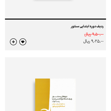
ردیف دوره ابتدایی سنتور
9,500,000 ريال
9,025,000 ريال