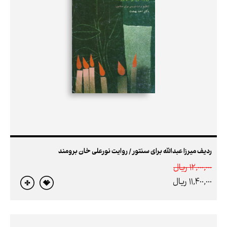
ردیف میرزا عبدالله برای سنتور / روایت نورعلی ‌خان برومند
12,000,000 ريال
11,400,000 ريال