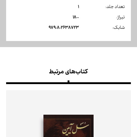
1
تعداد جلد:
1800
تیراژ:
9790802638723
شابک:
کتاب‌های مرتبط