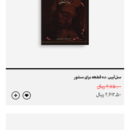
سل‌آیین : ده قطعه برای سنتور
2,750,000 ريال
2,612,500 ريال