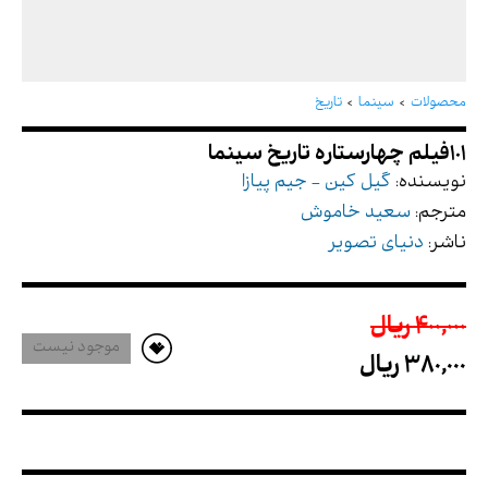
101فیلم چهارستاره تاریخ سینما
محصولات
سینما
تاریخ
نویسنده:
گیل کین - جیم پیازا
مترجم:
سعید خاموش
ناشر:
دنیای تصویر
400,000 ريال
موجود نیست
380,000 ريال