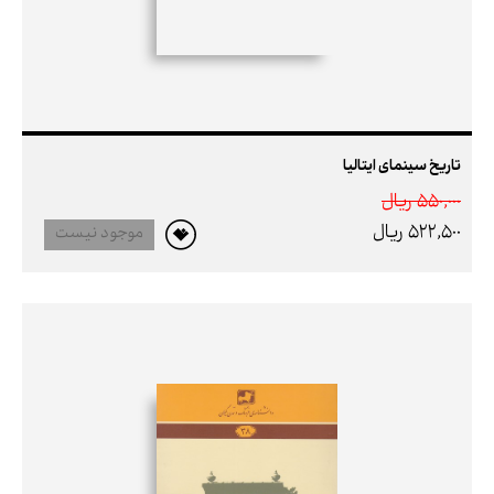
تاریخ سینمای ایتالیا
550,000 ريال
522,500 ريال
موجود نیست