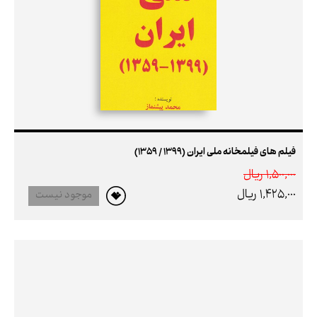
فیلم های فیلمخانه ملی ایران (1399 / 1359)
1,500,000 ريال
1,425,000 ريال
موجود نیست