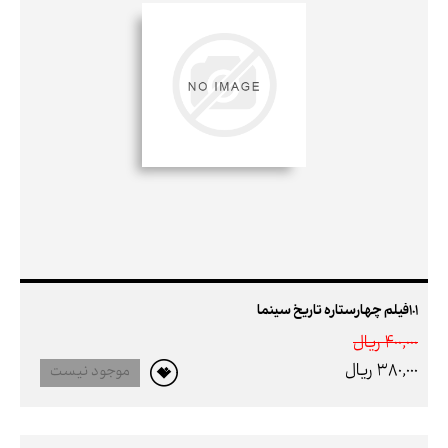
101فیلم چهارستاره تاریخ سینما
400,000 ريال
380,000 ريال
موجود نیست