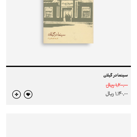
سینما در گیلان
1,200,000 ريال
1,140,000 ريال