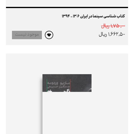
کتاب شناسی سینما در ایران 1306 - 1394
1,750,000 ريال
1,662,500 ريال
موجود نیست