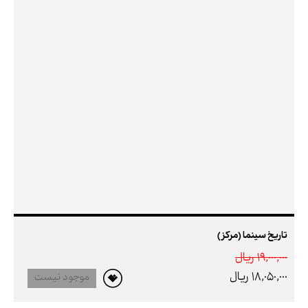
تاریخ سینما (مرکز)
19,000,000 ريال
18,050,000 ريال
موجود نیست