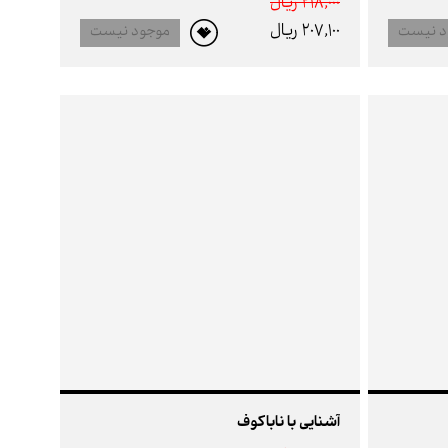
218,000 ريال
207,100 ريال
د نیست
موجود نیست
آشنایی با ناباکوف