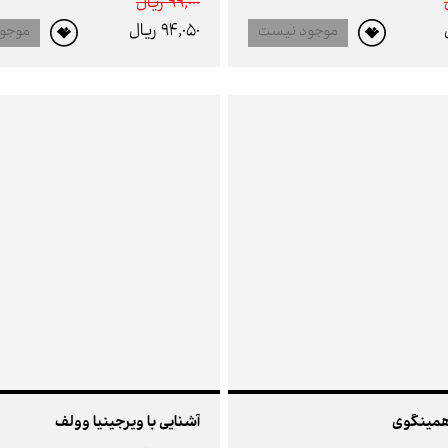
99,000 ريال
94,050 ريال
موجود نیست
موجو
 همینگوی
آشنایی با ویرجینیا وولف