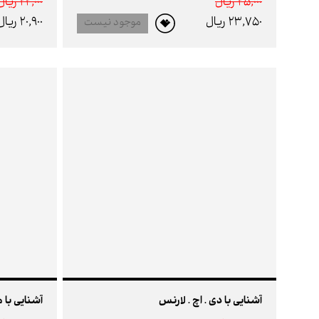
25,000 ريال
22,000 ريال
23,750 ريال
20,900 ريال
موجود نیست
آشنایی با دی . اچ . لارنس
آشنایی با