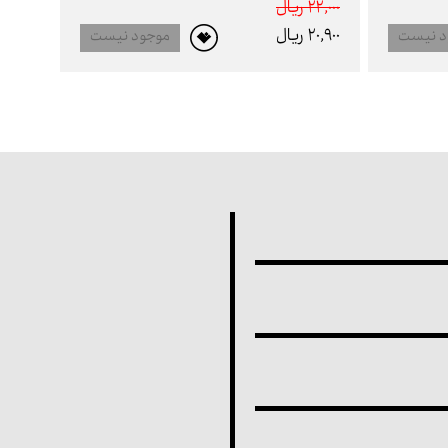
22,000 ريال
20,900 ريال
د نیست
موجود نیست