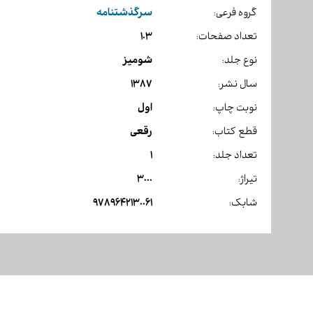
سرگذشتنامه
گروه فرعی:
103
تعداد صفحات:
شومیز
نوع جلد:
1387
سال نشر:
اول
نوبت چاپ:
رقعی
قطع کتاب:
1
تعداد جلد:
3000
تیراژ:
9789642130061
شابک: