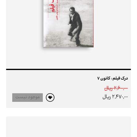
درک فیلم : کانون 7
2,600,000 ريال
2,470,000 ريال
موجود نیست