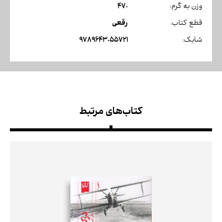
470
وزن به گرم:
رقعی
قطع کتاب:
9789643055721
شابک:
کتاب‌های مرتبط