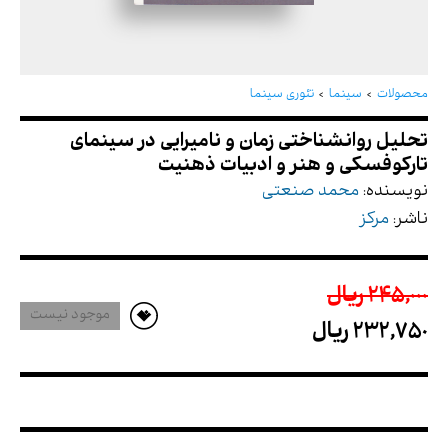
تحلیل روانشناختی زمان و نامیرایی در سینمای
تارکوفسکی و هنر و ادبیات ذهنیت
محصولات
سینما
تئوری سینما
نویسنده:
محمد صنعتی
ناشر:
مرکز
245,000 ريال
موجود نیست
232,750 ريال