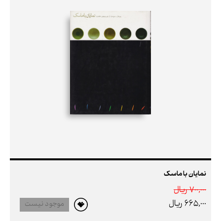
نمایان با ماسک
700,000 ريال
665,000 ريال
موجود نیست