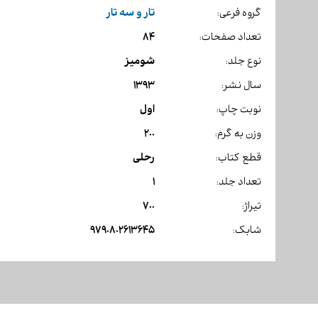
تار و سه تار
گروه فرعی:
84
تعداد صفحات:
شومیز
نوع جلد:
1393
سال نشر:
اول
نوبت چاپ:
200
وزن به گرم:
رحلی
قطع کتاب:
1
تعداد جلد:
700
تیراژ:
9790802613645
شابک: