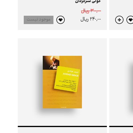
کولی سرگردان
300,000 ريال
240,000 ريال
موجود نیست