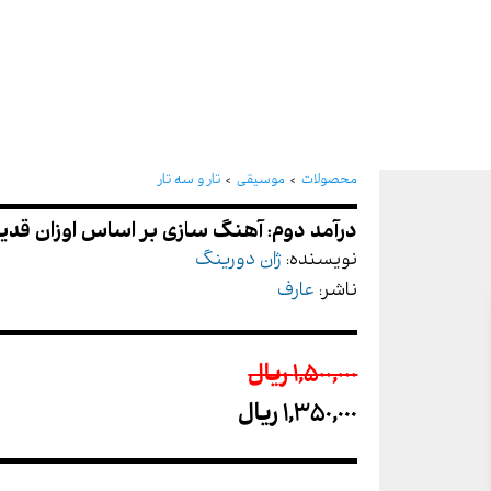
درآمد دوم: آهنگ سازی بر
محصولات
موسیقی
تار و سه تار
نویسنده:
ژان دورینگ
ناشر:
عارف
1,500,000 ريال
1,350,000 ريال