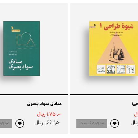
ی1
مبادی سواد بصری
1,750,000 ريال
1,662,500 ريال
موجود نیست
موجو