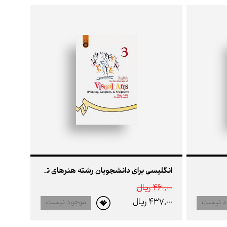
انگلیسی برای دانشجویان رشته هنرهای تجسمی(نقاشی.گرافیک.مجسمه سازی) (0207)
460,000 ريال
437,000 ريال
د نیست
موجود نیست