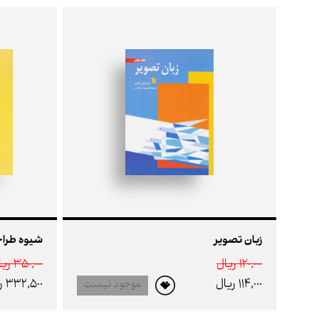
زبان تصویر
شیوه طراح
120,000 ريال
350,000 ريال
114,000 ريال
332,500 ريال
موجود نیست