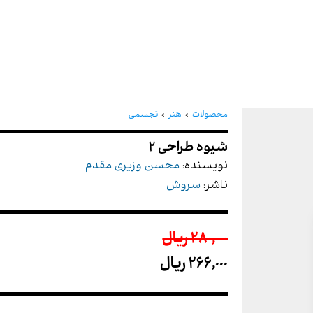
شیوه طراحی 2
محصولات
هنر
تجسمی
نویسنده:
محسن وزیری مقدم
ناشر:
سروش
280,000 ريال
266,000 ريال