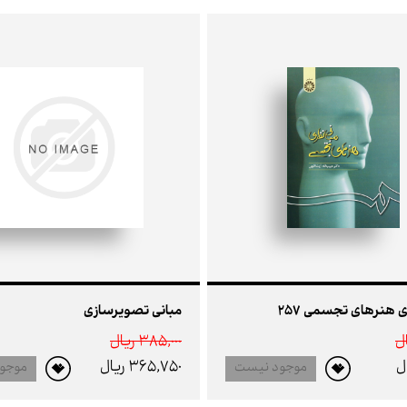
 هنرهای تجسمی 257
مبانی تصویرسازی
385,000 ريال
365,750 ريال
موجود نیست
موجو