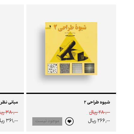
شیوه طراحی 2
مبانی نظری
280,000 ريال
380,000 ريال
266,000 ريال
361,000 ريال
موجود نیست