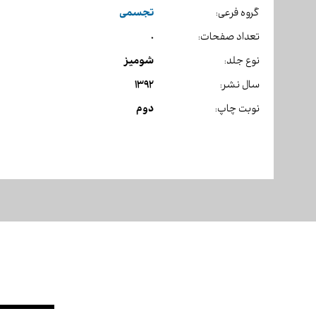
تجسمی
گروه فرعی:
0
تعداد صفحات:
شومیز
نوع جلد:
1392
سال نشر:
دوم
نوبت چاپ: